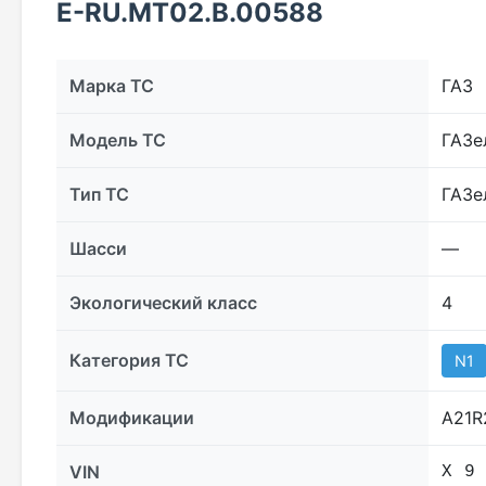
E-RU.MT02.B.00588
Марка ТС
ГАЗ
Модель ТС
ГАЗе
Тип ТС
ГАЗе
Шасси
—
Экологический класс
4
Категория ТС
N1
Модификации
А21R
VIN
Х 9