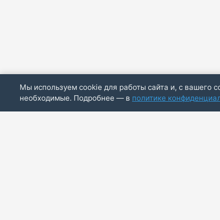
Мы используем cookie для работы сайта и, с вашего с
необходимые. Подробнее — в
политике конфиденциа
ИП Скирда М.В.
ИНН: 771887803244
ОГРНИП: 320774600014830
info@bazaotts.ru