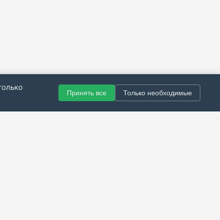
только
Принять все
Только необходимые
© 2021–2026 Все права защищены.
итика конфиденциальности
|
Публичная оферта
|
Справка
Разработка сайта — Скарабей Софт