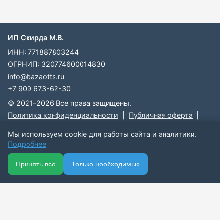
ИП Скирда М.В.
ИНН: 771887803244
ОГРНИП: 320774600014830
info@bazaotts.ru
+7 909 673-62-30
© 2021–2026 Все права защищены.
Политика конфиденциальности
|
Публичная оферта
|
Справка
Мы используем cookie для работы сайта и аналитики.
Разработка сайта — Скарабей Софт
Подробнее
🏠
📋
📅
🔐
⋯
Принять все
Только необходимые
Принимаем к оплате:
Visa
Mastercard
МИР
Ещё
Главная
Каталог
Подписки
Вход
Данный сайт является поисковой платформой, все данные,
размещенные на сайте, взяты из открытых источников. Мы не
несем ответственности за содержимое данной информации.