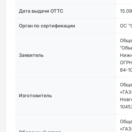
Дата выдачи ОТТС
15.09
Орган по сертификации
ОС "
Обще
"Объ
Заявитель
Нижн
ОГРН
84-1
Обще
«ГАЗ
Изготовитель
Новг
10452
Обще
«ГАЗ