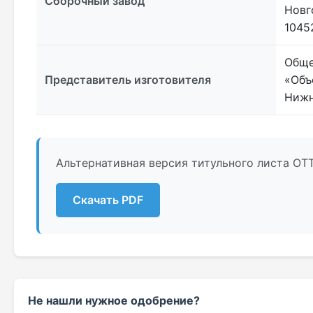
Сборочный завод
Новг
10452
Обще
Представитель изготовителя
«Объ
Нижн
Альтернативная версия титульного листа ОТТ
Скачать PDF
Не нашли нужное одобрение?