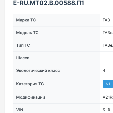
E-RU.МТ02.B.00588.П1
Марка ТС
ГАЗ
Модель ТС
ГАЗе
Тип ТС
ГАЗе
Шасси
––
Экологический класс
4
Категория ТС
N1
Модификации
А21R
VIN
Х 9