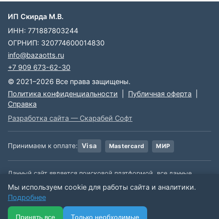
ИП Скирда М.В.
ИНН: 771887803244
ОГРНИП: 320774600014830
info@bazaotts.ru
+7 909 673-62-30
© 2021–2026 Все права защищены.
Политика конфиденциальности
|
Публичная оферта
|
Справка
Разработка сайта — Скарабей Софт
Принимаем к оплате:
Visa
Mastercard
МИР
Данный сайт является поисковой платформой, все данные,
размещенные на сайте, взяты из открытых источников. Мы не
Мы используем cookie для работы сайта и аналитики.
несем ответственности за содержимое данной информации.
Подробнее
🏠
📋
📅
🔐
⋯
Принять все
Только необходимые