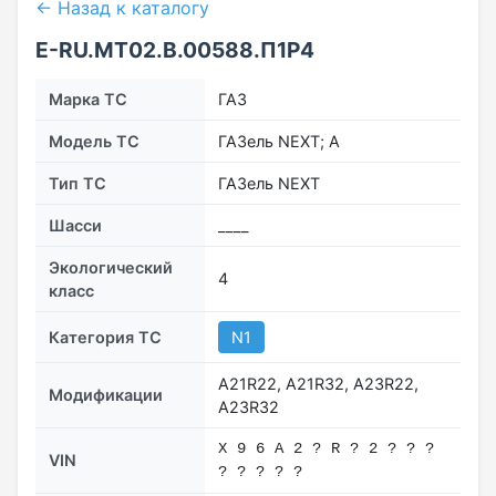
← Назад к каталогу
E-RU.МТ02.B.00588.П1Р4
Марка ТС
ГАЗ
Модель ТС
ГАЗель NEXT; А
Тип ТС
ГАЗель NEXT
Шасси
____
Экологический
4
класс
Категория ТС
N1
А21R22, A21R32, А23R22,
Модификации
A23R32
Х 9 6 A 2 ? R ? 2 ? ? ?
VIN
? ? ? ? ?