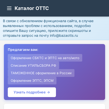
Каталог ОТТС
В связи с обновлением функционала сайта, в случае
выявленных проблем с использованием, подробно
опишите Вашу ситуацию, приложите скриншоты и
отправьте запрос на почту info@bazaotts.ru
Предлагаем вам:
Оформление СБКТС и ЭПТС на авто/мото
Списание УТИЛЬСБОРА РФ
ТАМОЖЕННОЕ оформление в России
Оформление ЭПТС, ЭПСМ
Узнать подробнее →