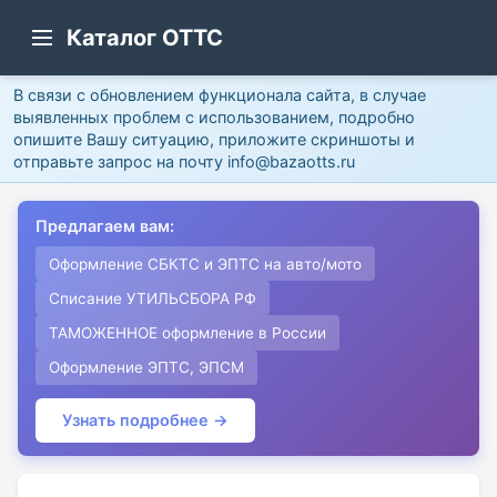
Каталог ОТТС
В связи с обновлением функционала сайта, в случае
выявленных проблем с использованием, подробно
опишите Вашу ситуацию, приложите скриншоты и
отправьте запрос на почту info@bazaotts.ru
Предлагаем вам:
Оформление СБКТС и ЭПТС на авто/мото
Списание УТИЛЬСБОРА РФ
ТАМОЖЕННОЕ оформление в России
Оформление ЭПТС, ЭПСМ
Узнать подробнее →