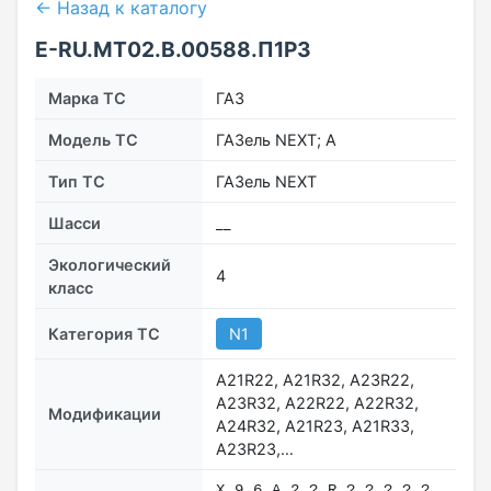
← Назад к каталогу
E-RU.МТ02.B.00588.П1Р3
Марка ТС
ГАЗ
Модель ТС
ГАЗель NEXT; А
Тип ТС
ГАЗель NEXT
Шасси
__
Экологический
4
класс
Категория ТС
N1
А21R22, A21R32, А23R22,
A23R32, А22R22, A22R32,
Модификации
А24R32, A21R23, A21R33,
A23R23,…
Х 9 6 A 2 ? R ? ? ? ? ?