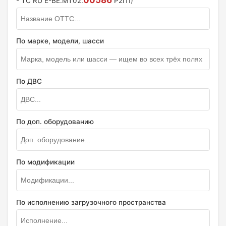
00586
- ТС RU E-BE.MT02.
P2П1)
По марке, модели, шасси
По ДВС
По доп. оборудованию
По модификации
По исполнению загрузочного пространства