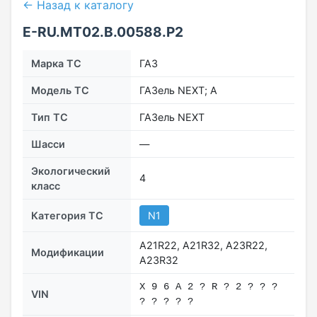
← Назад к каталогу
E-RU.МТ02.B.00588.Р2
Марка ТС
ГАЗ
Модель ТС
ГАЗель NEXT; А
Тип ТС
ГАЗель NEXT
Шасси
—
Экологический
4
класс
Категория ТС
N1
А21R22, A21R32, А23R22,
Модификации
A23R32
Х 9 6 A 2 ? R ? 2 ? ? ?
VIN
? ? ? ? ?