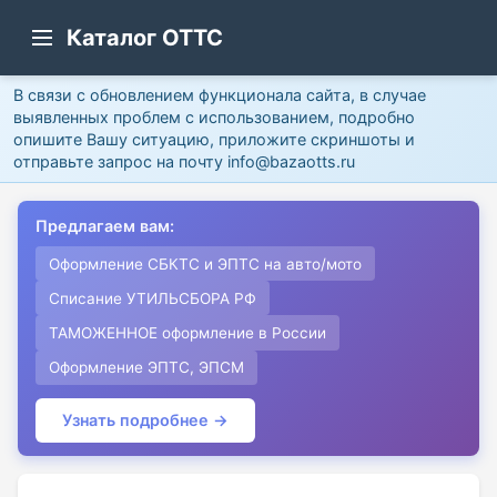
Каталог ОТТС
В связи с обновлением функционала сайта, в случае
выявленных проблем с использованием, подробно
опишите Вашу ситуацию, приложите скриншоты и
отправьте запрос на почту info@bazaotts.ru
Предлагаем вам:
Оформление СБКТС и ЭПТС на авто/мото
Списание УТИЛЬСБОРА РФ
ТАМОЖЕННОЕ оформление в России
Оформление ЭПТС, ЭПСМ
Узнать подробнее →