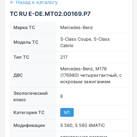
← Назад к каталогу
ТС RU Е-DE.МТ02.00169.Р7
Марка ТС
Mercedes-Benz
S-Сlass Coupe, S-Сlass
Модель ТС
Cabrio
Тип ТС
217
Mercedes-Benz, M176
ДВС
(176980) четырехтактный, с
искровым зажиганием
Экологический
6
класс
Категория ТС
M1
Модификации
S 560, S 560 4MATIC
электронная система