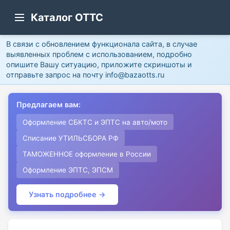
Каталог ОТТС
В связи с обновлением функционала сайта, в случае
выявленных проблем с использованием, подробно
опишите Вашу ситуацию, приложите скриншоты и
отправьте запрос на почту info@bazaotts.ru
Предлагаем вам:
Оформление СБКТС и ЭПТС на авто/мото
Списание УТИЛЬСБОРА РФ
ТАМОЖЕННОЕ оформление в России
Оформление ЭПТС, ЭПСМ
Узнать подробнее →