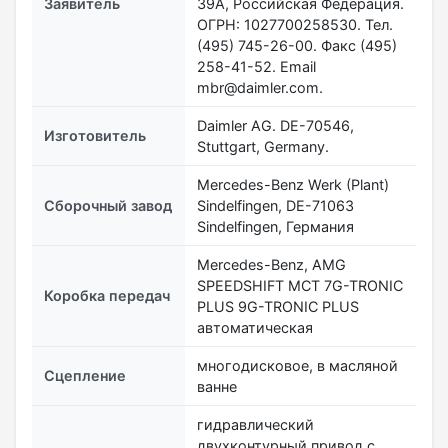
Заявитель
39А, Российская Федерация.
ОГРН: 1027700258530. Тел.
(495) 745-26-00. Факс (495)
258-41-52. Email
mbr@daimler.com.
Daimler AG. DЕ-70546,
Изготовитель
Stuttgart, Germany.
Mercedes-Benz Werk (Plant)
Сборочный завод
Sindelfingen, DE-71063
Sindelfingen, Германия
Mercedes-Benz, AMG
SPEEDSHIFT MCT 7G-TRONIC
Коробка передач
PLUS 9G-TRONIC PLUS
aвтоматическая
многодисковое, в масляной
Сцепление
ванне
гидравлический
двухконтурный привод с