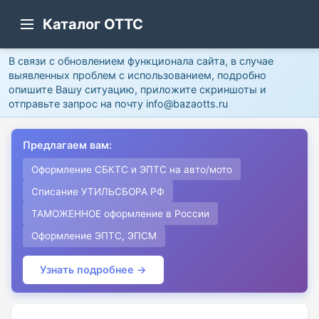
Каталог ОТТС
В связи с обновлением функционала сайта, в случае
выявленных проблем с использованием, подробно
опишите Вашу ситуацию, приложите скриншоты и
отправьте запрос на почту info@bazaotts.ru
Предлагаем вам:
Оформление СБКТС и ЭПТС на авто/мото
Списание УТИЛЬСБОРА РФ
ТАМОЖЕННОЕ оформление в России
Оформление ЭПТС, ЭПСМ
Узнать подробнее →