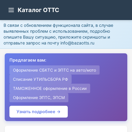
Каталог ОТТС
В связи с обновлением функционала сайта, в случае
выявленных проблем с использованием, подробно
опишите Вашу ситуацию, приложите скриншоты и
отправьте запрос на почту info@bazaotts.ru
Предлагаем вам:
Оформление СБКТС и ЭПТС на авто/мото
Списание УТИЛЬСБОРА РФ
ТАМОЖЕННОЕ оформление в России
Оформление ЭПТС, ЭПСМ
Узнать подробнее →