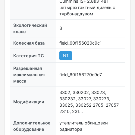
Cummins ISF 2.8s3148T
четырехтактный дизель с
турбонаддувом
Экологический
3
класс
Колесная база
field_60f156020c9c1
Категория ТС
N1
Разрешенная
максимальная
field_60f156270c9c7
масса
3302, 330202, 33023,
330232, 33027, 330273,
Модификации
33025, 330252 2705, 27057
2310, 231…
Дополнительное
утеплитель облицовки
оборудование
радиатора