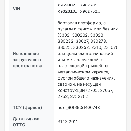
X963302… X962705…
VIN
X962310… X962752…
бортовая платформа, с
дугами и тентом или без них
(3302, 330202, 33023,
330232, 33027, 330273,
33025, 330252, 2310, 23107)
Исполнение
или цельнометаллический
загрузочного
или металлический, с
пространства
пластиковой крышей на
металлическом каркасе,
фургон общего назначения,
сварной, не несущей
конструкции (2705, 27057,
2752, 27527) 2
ТСУ (фаркоп)
field_60f660d400748
Дата выдачи
31.12.2011
ОТТС