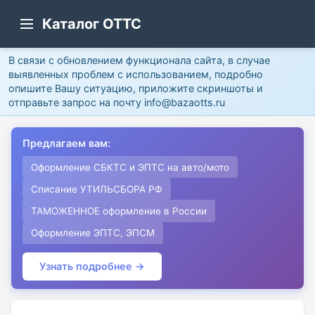
Каталог ОТТС
В связи с обновлением функционала сайта, в случае
выявленных проблем с использованием, подробно
опишите Вашу ситуацию, приложите скриншоты и
отправьте запрос на почту info@bazaotts.ru
Предлагаем вам:
Оформление СБКТС и ЭПТС на авто/мото
Списание УТИЛЬСБОРА РФ
ТАМОЖЕННОЕ оформление в России
Оформление ЭПТС, ЭПСМ
Узнать подробнее →