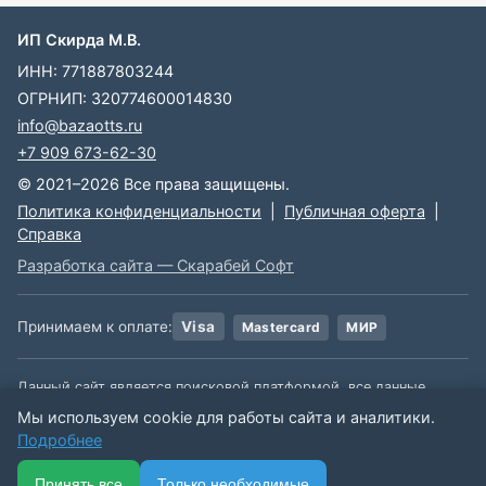
ИП Скирда М.В.
ИНН: 771887803244
ОГРНИП: 320774600014830
info@bazaotts.ru
+7 909 673-62-30
© 2021–2026 Все права защищены.
Политика конфиденциальности
|
Публичная оферта
|
Справка
Разработка сайта — Скарабей Софт
Принимаем к оплате:
Visa
Mastercard
МИР
Данный сайт является поисковой платформой, все данные,
размещенные на сайте, взяты из открытых источников. Мы не
Мы используем cookie для работы сайта и аналитики.
несем ответственности за содержимое данной информации.
Подробнее
🏠
📋
📅
🔐
⋯
Принять все
Только необходимые