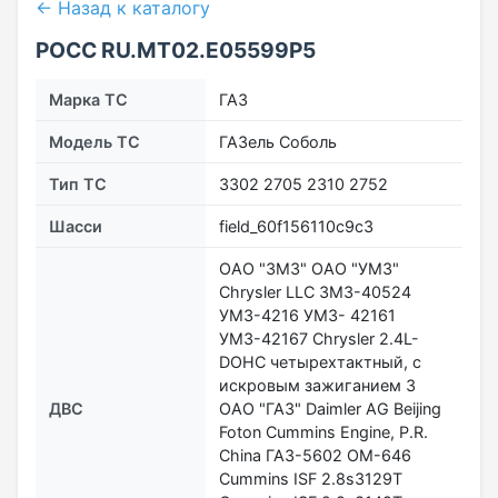
← Назад к каталогу
РОСС RU.МТ02.E05599Р5
Марка ТС
ГАЗ
Модель ТС
ГАЗель Соболь
Тип ТС
3302 2705 2310 2752
Шасси
field_60f156110c9c3
ОАО "ЗМЗ" ОАО "УМЗ"
Chrysler LLC ЗМЗ-40524
УМЗ-4216 УМЗ- 42161
УМЗ-42167 Chrysler 2.4L-
DOHC четырехтактный, с
искровым зажиганием 3
ДВС
ОАО "ГАЗ" Daimler AG Beijing
Foton Cummins Engine, P.R.
China ГАЗ-5602 ОМ-646
Cummins ISF 2.8s3129T