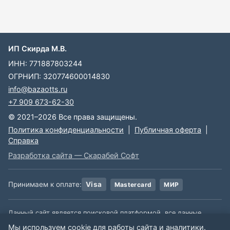
ИП Скирда М.В.
ИНН: 771887803244
ОГРНИП: 320774600014830
info@bazaotts.ru
+7 909 673-62-30
© 2021–2026 Все права защищены.
Политика конфиденциальности
|
Публичная оферта
|
Справка
Разработка сайта — Скарабей Софт
Принимаем к оплате:
Visa
Mastercard
МИР
Данный сайт является поисковой платформой, все данные,
размещенные на сайте, взяты из открытых источников. Мы не
Мы используем cookie для работы сайта и аналитики.