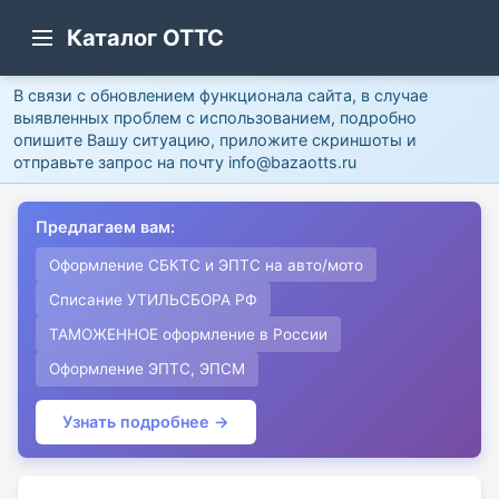
Каталог ОТТС
В связи с обновлением функционала сайта, в случае
выявленных проблем с использованием, подробно
опишите Вашу ситуацию, приложите скриншоты и
отправьте запрос на почту info@bazaotts.ru
Предлагаем вам:
Оформление СБКТС и ЭПТС на авто/мото
Списание УТИЛЬСБОРА РФ
ТАМОЖЕННОЕ оформление в России
Оформление ЭПТС, ЭПСМ
Узнать подробнее →