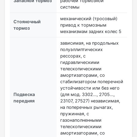
Запасной тормоз
рабочей тормозной
системы
механический (тросовый)
Стояночный
привод к тормозным
тормоз
механизмам задних колес 5
зависимая, на продольных
полуэллиптических
рессорах, с
гидравлическими
телескопическими
амортизаторами, со
стабилизатором поперечной
устойчивости или без него
Подвеска
(для мод. 3302…, 2705…,
передняя
23107, 27527) независимая,
на поперечных рычагах,
пружинная, с
газонаполненными
телескопическими
амортизаторами, со