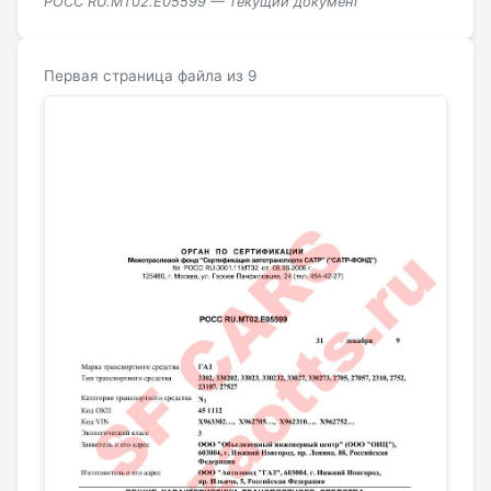
РОСС RU.МТ02.E05599 — текущий документ
Первая страница файла из 9