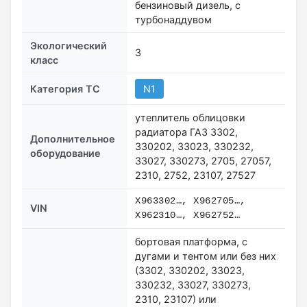
бензиновый дизель, с
турбонаддувом
Экологический
3
класс
Категория ТС
N1
утеплитель облицовки
радиатора ГАЗ 3302,
Дополнительное
330202, 33023, 330232,
оборудование
33027, 330273, 2705, 27057,
2310, 2752, 23107, 27527
X963302…, X962705…,
VIN
X962310…, X962752…
бортовая платформа, с
дугами и тентом или без них
(3302, 330202, 33023,
330232, 33027, 330273,
2310, 23107) или