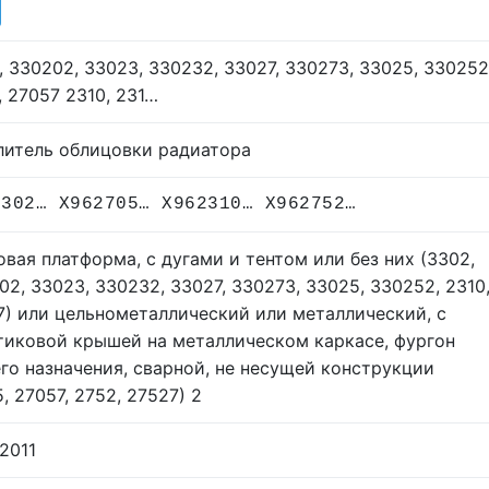
, 330202, 33023, 330232, 33027, 330273, 33025, 330252
, 27057 2310, 231…
литель облицовки радиатора
3302… X962705… X962310… X962752…
овая платформа, с дугами и тентом или без них (3302,
02, 33023, 330232, 33027, 330273, 33025, 330252, 2310
7) или цельнометаллический или металлический, с
тиковой крышей на металлическом каркасе, фургон
го назначения, сварной, не несущей конструкции
, 27057, 2752, 27527) 2
.2011