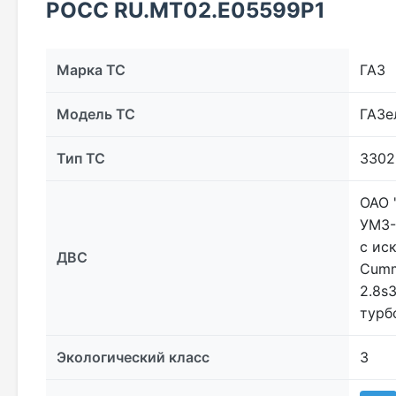
РОСС RU.МТ02.E05599Р1
Марка ТС
ГАЗ
Модель ТС
ГАЗе
Тип ТС
3302
ОАО 
УМЗ-
с ис
ДВС
Cumm
2.8s
турб
Экологический класс
3