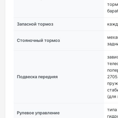
торм
бара
Запасной тормоз
кажд
меха
Стояночный тормоз
задн
зави
теле
попе
Подвеска передняя
2705
пруж
стаб
(для 
типа
Рулевое управление
гидр