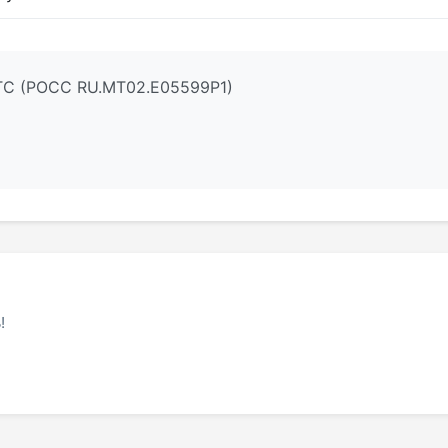
ТС (РОСС RU.МТ02.E05599Р1)
!