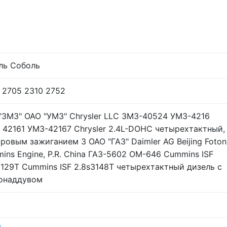
ль Соболь
 2705 2310 2752
"ЗМЗ" ОАО "УМЗ" Chrysler LLC ЗМЗ-40524 УМЗ-4216
 42161 УМЗ-42167 Chrysler 2.4L-DOHC четырехтактный,
кровым зажиганием 3 ОАО "ГАЗ" Daimler AG Beijing Foton
ins Engine, P.R. China ГАЗ-5602 ОМ-646 Cummins ISF
3129T Cummins ISF 2.8s3148T четырехтактный дизель с
онаддувом