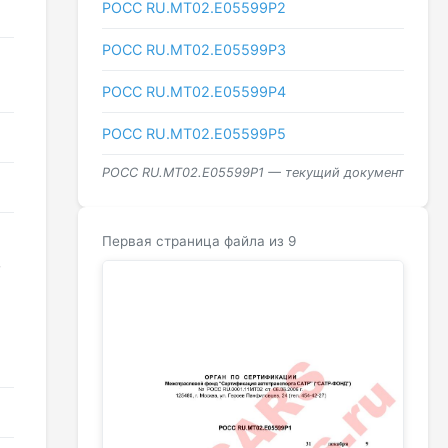
РОСС RU.МТ02.E05599Р2
РОСС RU.МТ02.E05599Р3
РОСС RU.МТ02.E05599Р4
РОСС RU.МТ02.E05599Р5
РОСС RU.МТ02.E05599Р1 — текущий документ
Первая страница файла из 9
,