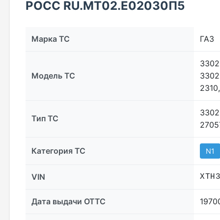
РОСС RU.МТ02.E02030П5
Марка ТС
ГАЗ
3302
Модель ТС
3302
2310,
3302
Тип ТС
2705
Категория ТС
N1
VIN
XTH
Дата выдачи ОТТС
1970