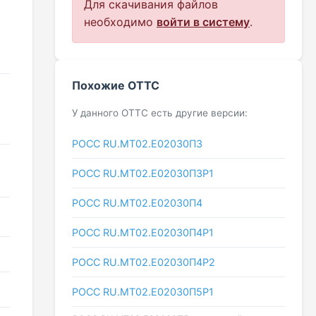
Для скачивания файлов
необходимо
войти в систему
.
Похожие ОТТС
У данного ОТТС есть другие версии:
РОСС RU.МТ02.E02030П3
РОСС RU.МТ02.E02030П3Р1
РОСС RU.МТ02.E02030П4
РОСС RU.МТ02.E02030П4Р1
РОСС RU.МТ02.E02030П4Р2
РОСС RU.МТ02.E02030П5Р1