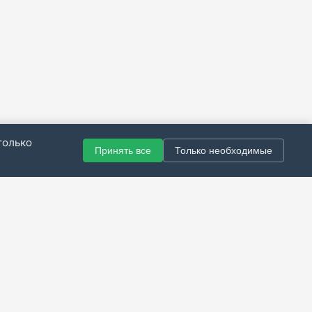
только
Принять все
Только необходимые
© 2021–2026 Все права защищены.
итика конфиденциальности
|
Публичная оферта
|
Справка
Разработка сайта — Скарабей Софт