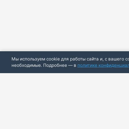
Мы используем cookie для работы сайта и, с вашего с
необходимые. Подробнее — в
политике конфиденциа
ИП Скирда М.В.
ИНН: 771887803244
ОГРНИП: 320774600014830
info@bazaotts.ru