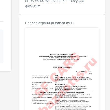
РОСС RU.МТ02.E02030П5 — текущий
документ
Первая страница файла из 11