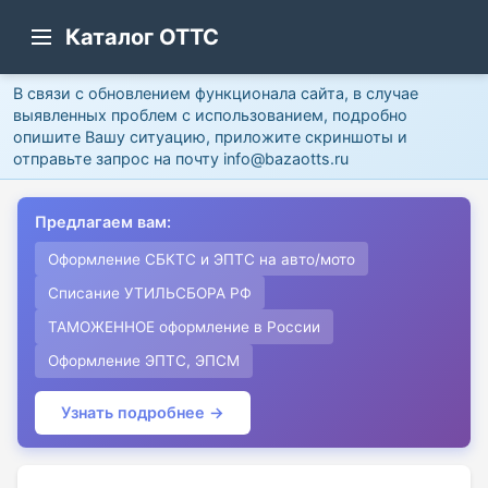
Каталог ОТТС
В связи с обновлением функционала сайта, в случае
выявленных проблем с использованием, подробно
опишите Вашу ситуацию, приложите скриншоты и
отправьте запрос на почту info@bazaotts.ru
Предлагаем вам:
Оформление СБКТС и ЭПТС на авто/мото
Списание УТИЛЬСБОРА РФ
ТАМОЖЕННОЕ оформление в России
Оформление ЭПТС, ЭПСМ
Узнать подробнее →