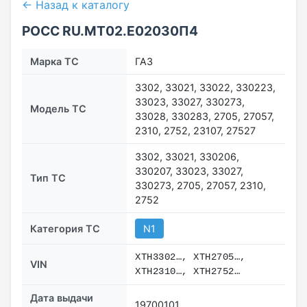
← Назад к каталогу
РОСС RU.МТ02.E02030П4
Марка ТС
ГАЗ
3302, 33021, 33022, 330223,
33023, 33027, 330273,
Модель ТС
33028, 330283, 2705, 27057,
2310, 2752, 23107, 27527
3302, 33021, 330206,
330207, 33023, 33027,
Тип ТС
330273, 2705, 27057, 2310,
2752
Категория ТС
N1
XTH3302…, XTH2705…,
VIN
XTH2310…, XTH2752…
Дата выдачи
19700101