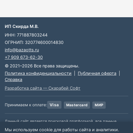
ИП Скирда М.В.
ИНН: 771887803244
ОГРНИП: 320774600014830
info@bazaotts.ru
+7 909 673-62-30
© 2021–2026 Все права защищены.
Политика конфиденциальности
|
Публичная оферта
|
Справка
Разработка сайта — Скарабей Софт
Принимаем к оплате:
Visa
Mastercard
МИР
Данный сайт является поисковой платформой, все данные,
размещенные на сайте, взяты из открытых источников. Мы не
Мы используем cookie для работы сайта и аналитики.
несем ответственности за содержимое данной информации.