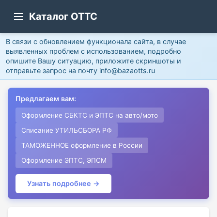
Каталог ОТТС
В связи с обновлением функционала сайта, в случае
выявленных проблем с использованием, подробно
опишите Вашу ситуацию, приложите скриншоты и
отправьте запрос на почту info@bazaotts.ru
Предлагаем вам:
Оформление СБКТС и ЭПТС на авто/мото
Списание УТИЛЬСБОРА РФ
ТАМОЖЕННОЕ оформление в России
Оформление ЭПТС, ЭПСМ
Узнать подробнее →