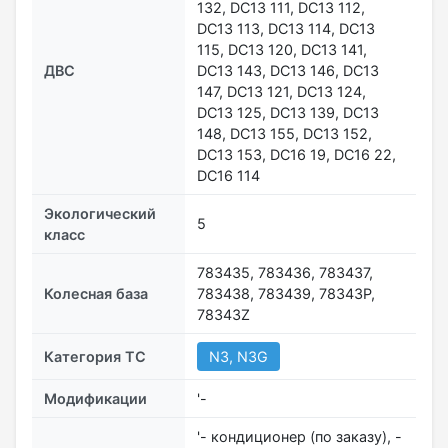
132, DC13 111, DC13 112,
DC13 113, DC13 114, DC13
115, DC13 120, DC13 141,
ДВС
DC13 143, DC13 146, DC13
147, DC13 121, DC13 124,
DC13 125, DC13 139, DC13
148, DC13 155, DC13 152,
DC13 153, DC16 19, DC16 22,
DC16 114
Экологический
5
класс
783435, 783436, 783437,
Колесная база
783438, 783439, 78343Р,
78343Z
Категория ТС
N3, N3G
Модификации
'-
'- кондиционер (по заказу), -