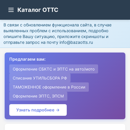
Каталог ОТТС
В связи с обновлением функционала сайта, в случае
выявленных проблем с использованием, подробно
опишите Вашу ситуацию, приложите скриншоты и
отправьте запрос на почту info@bazaotts.ru
Предлагаем вам:
Оформление СБКТС и ЭПТС на авто/мото
Списание УТИЛЬСБОРА РФ
ТАМОЖЕННОЕ оформление в России
Оформление ЭПТС, ЭПСМ
Узнать подробнее →