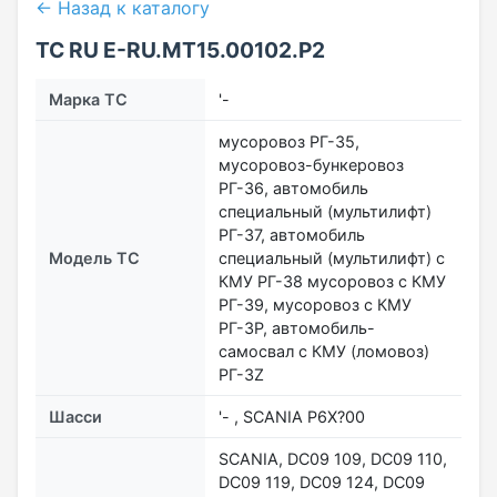
← Назад к каталогу
ТС RU Е-RU.МТ15.00102.Р2
Марка ТС
'-
мусоровоз РГ-35,
мусоровоз-бункеровоз
РГ-36, автомобиль
специальный (мультилифт)
РГ-37, автомобиль
Модель ТС
специальный (мультилифт) с
КМУ РГ-38 мусоровоз с КМУ
РГ-39, мусоровоз с КМУ
РГ-3Р, автомобиль-
самосвал с КМУ (ломовоз)
РГ-3Z
Шасси
'- , SCANIA P6Х?00
SCANIA, DC09 109, DC09 110,
DC09 119, DC09 124, DC09