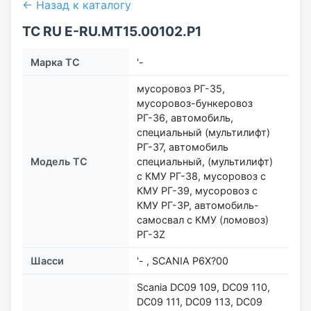
← Назад к каталогу
ТС RU Е-RU.МТ15.00102.Р1
Марка ТС
'-
мусоровоз РГ-35,
мусоровоз-бункеровоз
РГ-36, автомобиль,
специальный (мультилифт)
РГ-37, автомобиль
Модель ТС
специальный, (мультилифт)
с КМУ РГ-38, мусоровоз с
КМУ РГ-39, мусоровоз с
КМУ РГ-3Р, автомобиль-
самосвал с КМУ (ломовоз)
РГ-3Z
Шасси
'- , SCANIA P6Х?00
Scania DC09 109, DC09 110,
DC09 111, DC09 113, DC09