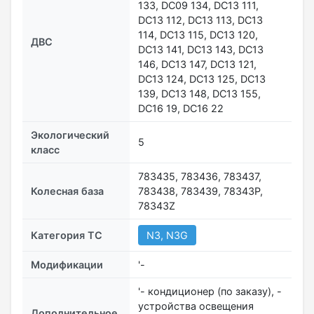
133, DC09 134, DC13 111,
DC13 112, DC13 113, DC13
114, DC13 115, DC13 120,
ДВС
DC13 141, DC13 143, DC13
146, DC13 147, DC13 121,
DC13 124, DC13 125, DC13
139, DC13 148, DC13 155,
DC16 19, DC16 22
Экологический
5
класс
783435, 783436, 783437,
Колесная база
783438, 783439, 78343Р,
78343Z
Категория ТС
N3, N3G
Модификации
'-
'- кондиционер (по заказу), -
устройства освещения
Дополнительное