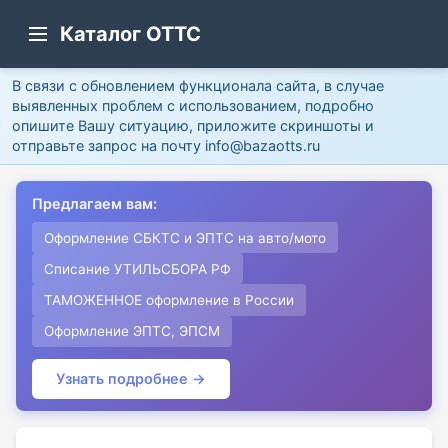
Каталог ОТТС
В связи с обновлением функционала сайта, в случае
выявленных проблем с использованием, подробно
опишите Вашу ситуацию, приложите скриншоты и
отправьте запрос на почту info@bazaotts.ru
Предлагаем вам:
Оформление СБКТС и ЭПТС на авто/мото
Списание УТИЛЬСБОРА РФ
ТАМОЖЕННОЕ оформление в России
Оформление ЭПТС, ЭПСМ
Узнать подробнее →