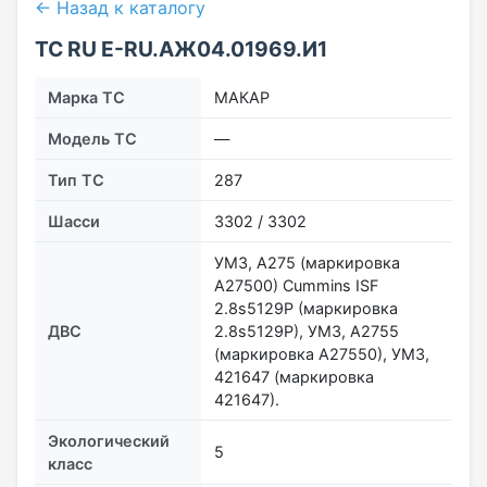
← Назад к каталогу
ТС RU Е-RU.АЖ04.01969.И1
Марка ТС
МАКАР
Модель ТС
—
Тип ТС
287
Шасси
3302 / 3302
УМЗ, А275 (маркировка
А27500) Cummins ISF
2.8s5129P (маркировка
ДВС
2.8s5129P), УМЗ, А2755
(маркировка А27550), УМЗ,
421647 (маркировка
421647).
Экологический
5
класс