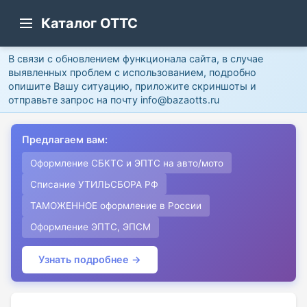
Каталог ОТТС
В связи с обновлением функционала сайта, в случае
выявленных проблем с использованием, подробно
опишите Вашу ситуацию, приложите скриншоты и
отправьте запрос на почту info@bazaotts.ru
Предлагаем вам:
Оформление СБКТС и ЭПТС на авто/мото
Списание УТИЛЬСБОРА РФ
ТАМОЖЕННОЕ оформление в России
Оформление ЭПТС, ЭПСМ
Узнать подробнее →