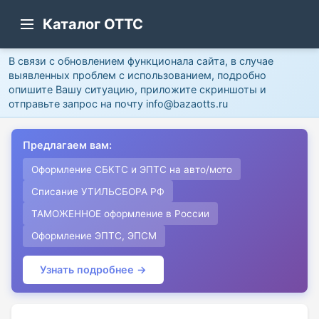
Каталог ОТТС
В связи с обновлением функционала сайта, в случае
выявленных проблем с использованием, подробно
опишите Вашу ситуацию, приложите скриншоты и
отправьте запрос на почту info@bazaotts.ru
Предлагаем вам:
Оформление СБКТС и ЭПТС на авто/мото
Списание УТИЛЬСБОРА РФ
ТАМОЖЕННОЕ оформление в России
Оформление ЭПТС, ЭПСМ
Узнать подробнее →