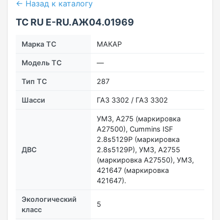
← Назад к каталогу
ТС RU Е-RU.АЖ04.01969
Марка ТС
МАКАР
Модель ТС
—
Тип ТС
287
Шасси
ГАЗ 3302 / ГАЗ 3302
УМЗ, А275 (маркировка
А27500), Cummins ISF
2.8s5129P (маркировка
ДВС
2.8s5129P), УМЗ, А2755
(маркировка А27550), УМЗ,
421647 (маркировка
421647).
Экологический
5
класс