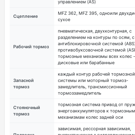
управлением (AS)
MFZ 362, MFZ 395, одноили двухди
Сцепление
сухое
пневматическая, двухконтурная, с
разделением на контуры по осям, с
антиблокировочной системой (ABS)
Рабочий тормоз
противобуксовочной системой (ASR
тормозные механизмы всех колес 
дисковые или барабанные
каждый контур рабочей тормозной
Запасной
системы или моторный тормоз-
тормоз
замедлитель, трансмиссионный
тормоззамедлитель
тормозная система привод от пру
Стояночный
энергоаккумуляторов к тормозным
тормоз
механизмам колес задней оси
зависимая, рессорная зависимая,
Подвеска
пневматическая с гидравлическим