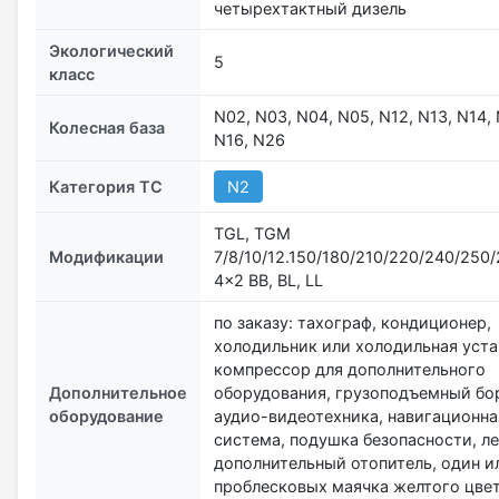
четырехтактный дизель
Экологический
5
класс
N02, N03, N04, N05, N12, N13, N14, 
Колесная база
N16, N26
Категория ТС
N2
TGL, TGM
Модификации
7/8/10/12.150/180/210/220/240/250
4x2 BB, BL, LL
по заказу: тахограф, кондиционер,
холодильник или холодильная уста
компрессор для дополнительного
Дополнительное
оборудования, грузоподъемный бор
оборудование
аудио-видеотехника, навигационна
система, подушка безопасности, ле
дополнительный отопитель, один и
проблесковых маячка желтого цве