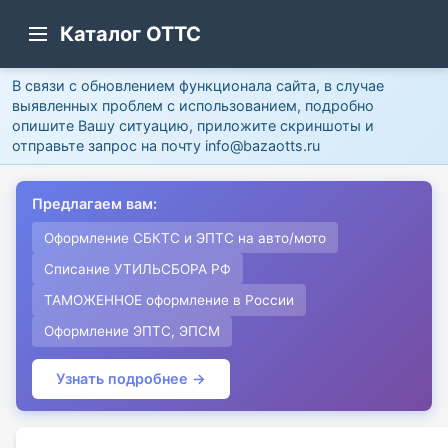
Каталог ОТТС
В связи с обновлением функционала сайта, в случае
выявленных проблем с использованием, подробно
опишите Вашу ситуацию, приложите скриншоты и
отправьте запрос на почту info@bazaotts.ru
Предлагаем вам:
Оформление СБКТС и ЭПТС на авто/мото
Списание УТИЛЬСБОРА РФ
ТАМОЖЕННОЕ оформление в России
Оформление ЭПТС, ЭПСМ
Узнать подробнее →