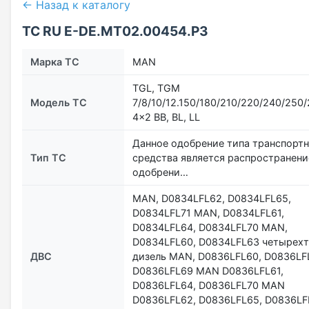
← Назад к каталогу
ТС RU Е-DE.МТ02.00454.Р3
Марка ТС
MAN
TGL, TGM
Модель ТС
7/8/10/12.150/180/210/220/240/250
4x2 BB, BL, LL
Данное одобрение типа транспорт
Тип ТС
средства является распространен
одобрени…
MAN, D0834LFL62, D0834LFL65,
D0834LFL71 MAN, D0834LFL61,
D0834LFL64, D0834LFL70 MAN,
D0834LFL60, D0834LFL63 четырех
ДВС
дизель MAN, D0836LFL60, D0836LF
D0836LFL69 MAN D0836LFL61,
D0836LFL64, D0836LFL70 MAN
D0836LFL62, D0836LFL65, D0836LF