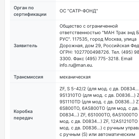
Орган по
ОС "САТР-ФОНД"
сертификации
Общество с ограниченной
ответственностью "МАН Трак энд Б
РУС". 117535, город Москва, улица
Заявитель
Дорожная, дом 29, Российская Фед
ОГРН: 1027700498726. Тел. (495) 9
3300. Факс (495) 775-3218. Email
info.ru@man.eu.
Трансмиссия
механическая
ZF, S 5-42/2 (для мод. с дв. D0834…)
9S1310ТО (для мод. с дв. D0836…) Z
9S1110ТD (для мод. с дв. D0836…) Z
6S800TO, 6AS800TO (для мод. с дв.
Коробка
D0834…) ZF, 6S1000TO, 6AS1000TO 
передач
мод. с дв. D0834…) ZF, 12AS1210TO 
мод. с дв. D0836…) с ручным упра
с ручным (S) или автоматическим