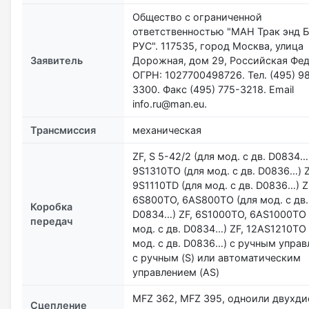
Общество с ограниченной
ответственностью "МАН Трак энд Б
РУС". 117535, город Москва, улица
Заявитель
Дорожная, дом 29, Российская Фед
ОГРН: 1027700498726. Тел. (495) 9
3300. Факс (495) 775-3218. Email
info.ru@man.eu.
Трансмиссия
механическая
ZF, S 5-42/2 (для мод. с дв. D0834…)
9S1310ТО (для мод. с дв. D0836…) Z
9S1110ТD (для мод. с дв. D0836…) Z
6S800TO, 6AS800TO (для мод. с дв.
Коробка
D0834…) ZF, 6S1000TO, 6AS1000TO 
передач
мод. с дв. D0834…) ZF, 12AS1210TO 
мод. с дв. D0836…) с ручным упра
с ручным (S) или автоматическим
управлением (AS)
MFZ 362, MFZ 395, одноили двухди
Сцепление