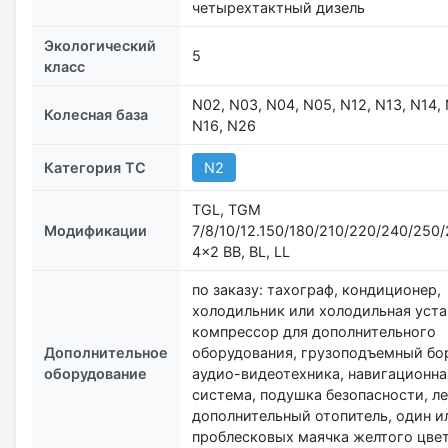
четырехтактный дизель
Экологический
5
класс
N02, N03, N04, N05, N12, N13, N14, 
Колесная база
N16, N26
Категория ТС
N2
TGL, TGM
Модификации
7/8/10/12.150/180/210/220/240/250
4x2 BB, BL, LL
по заказу: тахограф, кондиционер,
холодильник или холодильная уста
компрессор для дополнительного
Дополнительное
оборудования, грузоподъемный бор
оборудование
аудио-видеотехника, навигационна
система, подушка безопасности, ле
дополнительный отопитель, один и
проблесковых маячка желтого цве