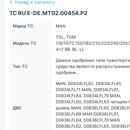
← Назад к каталогу
ТС RU Е-DE.МТ02.00454.Р2
Марка ТС
MAN
TGL, TGM
Модель ТС
7/8/10/12.150/180/210/220/240/250
4x2 BB, BL, LL
Данное одобрение типа транспорт
Тип ТС
средства является распространен
одобрени…
MAN, D0834LFL62, D0834LFL65,
D0834LFL71 MAN, D0834LFL61,
D0834LFL64, D0834LFL70 MAN,
D0834LFL60, D0834LFL63 четырех
ДВС
дизель MAN, D0836LFL60, D0836LF
D0836LFL69 MAN D0836LFL61,
D0836LFL64, D0836LFL70 MAN
D0836LFL62, D0836LFL65, D0836LF