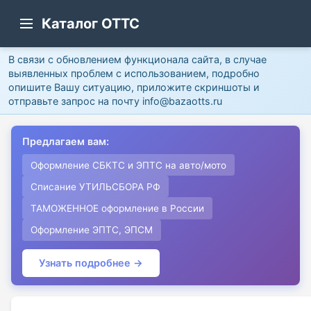
Каталог ОТТС
В связи с обновлением функционала сайта, в случае
выявленных проблем с использованием, подробно
опишите Вашу ситуацию, приложите скриншоты и
отправьте запрос на почту info@bazaotts.ru
Предлагаем вам:
Оформление СБКТС и ЭПТС на авто/мото
Списание УТИЛЬСБОРА РФ
ТАМОЖЕННОЕ оформление в России
Оформление ЭПТС, ЭПСМ
Узнать подробнее →