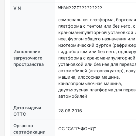
VIN
WMAN??ZZ?????????
самосвальная платформа, бортовая
платформа с тентом или без него, с
краноманипуляторной установкой и
нее, фургон общего назначения или
изотермический фургон (рефрижер
Исполнение
гидробортом или без него, однояр
загрузочного
платформа с краноманипуляторной
пространства
установкой или без нее для перево
автомобилей (автоэвакуатор), вак
машина, илососная машина,
каналопромывочная машина,
двухъярусная платформа для перев
автомобилей
Дата выдачи
28.06.2016
ОТТС
Орган по
ОС "САТР-ФОНД"
сертификации