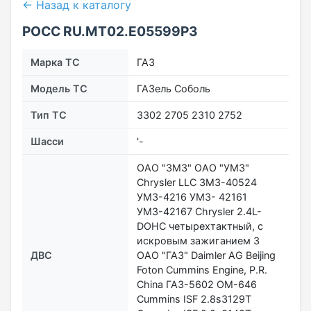
← Назад к каталогу
РОСС RU.МТ02.E05599Р3
Марка ТС
ГАЗ
Модель ТС
ГАЗель Соболь
Тип ТС
3302 2705 2310 2752
Шасси
'-
ОАО "ЗМЗ" ОАО "УМЗ"
Chrysler LLC ЗМЗ-40524
УМЗ-4216 УМЗ- 42161
УМЗ-42167 Chrysler 2.4L-
DOHC четырехтактный, с
искровым зажиганием 3
ДВС
ОАО "ГАЗ" Daimler AG Beijing
Foton Cummins Engine, P.R.
China ГАЗ-5602 ОМ-646
Cummins ISF 2.8s3129T