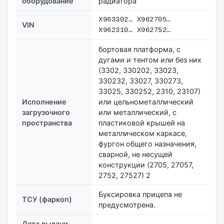
оборудование
радиатора
X963302… X962705…
VIN
X962310… X962752…
бортовая платформа, с
дугами и тентом или без них
(3302, 330202, 33023,
330232, 33027, 330273,
33025, 330252, 2310, 23107)
Исполнение
или цельнометаллический
загрузочного
или металлический, с
пространства
пластиковой крышей на
металлическом каркасе,
фургон общего назначения,
сварной, не несущей
конструкции (2705, 27057,
2752, 27527) 2
Буксировка прицепа не
ТСУ (фаркоп)
предусмотрена.
Дата выдачи