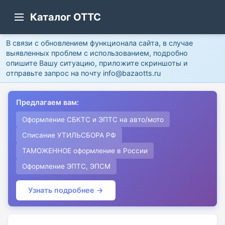
Каталог ОТТС
В связи с обновлением функционала сайта, в случае
выявленных проблем с использованием, подробно
опишите Вашу ситуацию, приложите скриншоты и
отправьте запрос на почту info@bazaotts.ru
Предлагаем вам:
Оформление СБКТС и ЭПТС на авто/мото
Списание УТИЛЬСБОРА РФ
ТАМОЖЕННОЕ оформление в России
Оформление ЭПТС, ЭПСМ
Узнать подробнее →