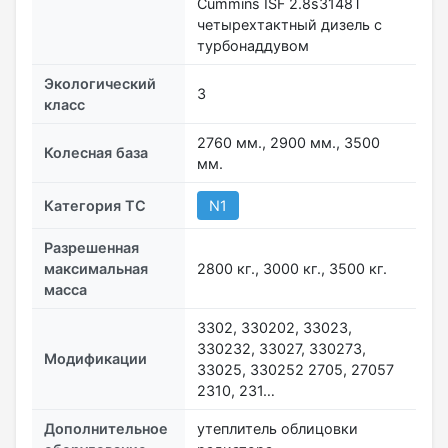
Cummins ISF 2.8s3148T
четырехтактный дизель с
турбонаддувом
Экологический
3
класс
2760 мм., 2900 мм., 3500
Колесная база
мм.
Категория ТС
N1
Разрешенная
максимальная
2800 кг., 3000 кг., 3500 кг.
масса
3302, 330202, 33023,
330232, 33027, 330273,
Модификации
33025, 330252 2705, 27057
2310, 231…
Дополнительное
утеплитель облицовки