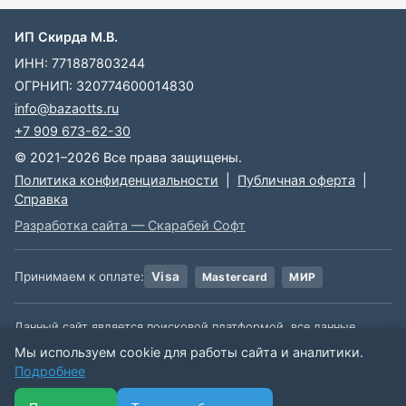
ИП Скирда М.В.
ИНН: 771887803244
ОГРНИП: 320774600014830
info@bazaotts.ru
+7 909 673-62-30
© 2021–2026 Все права защищены.
Политика конфиденциальности
|
Публичная оферта
|
Справка
Разработка сайта — Скарабей Софт
Принимаем к оплате:
Visa
Mastercard
МИР
Данный сайт является поисковой платформой, все данные,
размещенные на сайте, взяты из открытых источников. Мы не
Мы используем cookie для работы сайта и аналитики.
несем ответственности за содержимое данной информации.
Подробнее
🏠
📋
📅
🔐