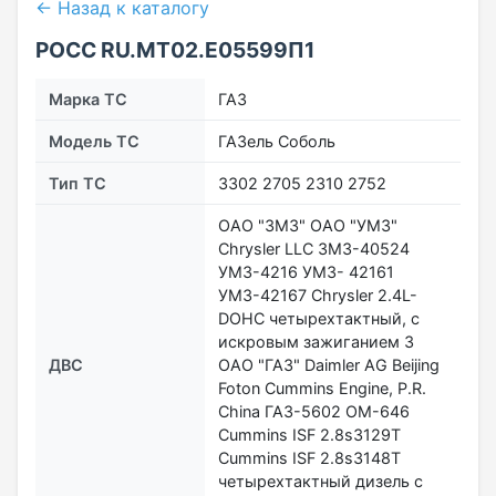
← Назад к каталогу
РОСС RU.МТ02.E05599П1
Марка ТС
ГАЗ
Модель ТС
ГАЗель Соболь
Тип ТС
3302 2705 2310 2752
ОАО "ЗМЗ" ОАО "УМЗ"
Chrysler LLC ЗМЗ-40524
УМЗ-4216 УМЗ- 42161
УМЗ-42167 Chrysler 2.4L-
DOHC четырехтактный, с
искровым зажиганием 3
ДВС
ОАО "ГАЗ" Daimler AG Beijing
Foton Cummins Engine, P.R.
China ГАЗ-5602 ОМ-646
Cummins ISF 2.8s3129T
Cummins ISF 2.8s3148T
четырехтактный дизель с