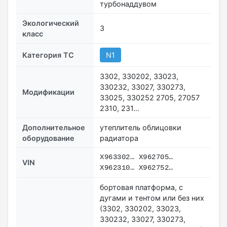
турбонаддувом
Экологический
3
класс
Категория ТС
N1
3302, 330202, 33023,
330232, 33027, 330273,
Модификации
33025, 330252 2705, 27057
2310, 231…
Дополнительное
утеплитель облицовки
оборудование
радиатора
X963302… X962705…
VIN
X962310… X962752…
бортовая платформа, с
дугами и тентом или без них
(3302, 330202, 33023,
330232, 33027, 330273,