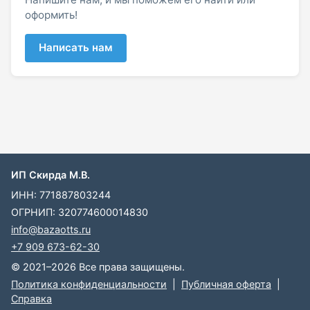
оформить!
Написать нам
ИП Скирда М.В.
ИНН: 771887803244
ОГРНИП: 320774600014830
info@bazaotts.ru
+7 909 673-62-30
© 2021–2026 Все права защищены.
Политика конфиденциальности
|
Публичная оферта
|
Справка