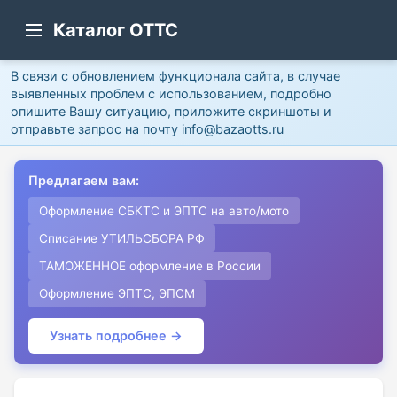
Каталог ОТТС
В связи с обновлением функционала сайта, в случае
выявленных проблем с использованием, подробно
опишите Вашу ситуацию, приложите скриншоты и
отправьте запрос на почту info@bazaotts.ru
Предлагаем вам:
Оформление СБКТС и ЭПТС на авто/мото
Списание УТИЛЬСБОРА РФ
ТАМОЖЕННОЕ оформление в России
Оформление ЭПТС, ЭПСМ
Узнать подробнее →