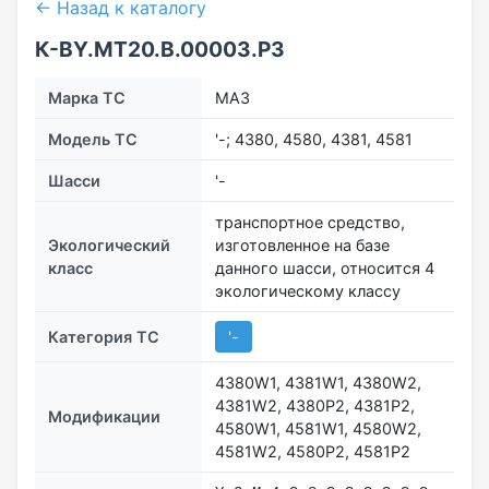
← Назад к каталогу
К-BY.MT20.B.00003.Р3
Марка ТС
МАЗ
Модель ТС
'-; 4380, 4580, 4381, 4581
Шасси
'-
транспортное средство,
Экологический
изготовленное на базе
класс
данного шасси, относится 4
экологическому классу
Категория ТС
'-
4380W1, 4381W1, 4380W2,
4381W2, 4380P2, 4381P2,
Модификации
4580W1, 4581W1, 4580W2,
4581W2, 4580P2, 4581P2