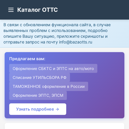
Каталог ОТТС
В связи с обновлением функционала сайта, в случае
выявленных проблем с использованием, подробно
опишите Вашу ситуацию, приложите скриншоты и
отправьте запрос на почту info@bazaotts.ru
Предлагаем вам:
Оформление СБКТС и ЭПТС на авто/мото
Списание УТИЛЬСБОРА РФ
ТАМОЖЕННОЕ оформление в России
Оформление ЭПТС, ЭПСМ
Узнать подробнее →