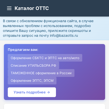
Каталог ОТТС
В связи с обновлением функционала сайта, в случае
выявленных проблем с использованием, подробно
опишите Вашу ситуацию, приложите скриншоты и
отправьте запрос на почту info@bazaotts.ru
Предлагаем вам:
Оформление СБКТС и ЭПТС на авто/мото
Списание УТИЛЬСБОРА РФ
ТАМОЖЕННОЕ оформление в России
Оформление ЭПТС, ЭПСМ
Узнать подробнее →