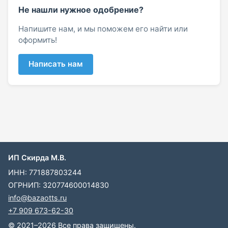
Не нашли нужное одобрение?
Напишите нам, и мы поможем его найти или
оформить!
Написать нам
ИП Скирда М.В.
ИНН: 771887803244
ОГРНИП: 320774600014830
info@bazaotts.ru
+7 909 673-62-30
© 2021–2026 Все права защищены.