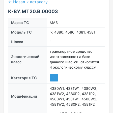
← Назад к каталогу
К-BY.MT20.B.00003
Марка ТС
МАЗ
Модель ТС
'-; 4380, 4580, 4381, 4581
Шасси
'-
транспортное средство,
Экологический
изготовленное на базе
класс
данного шас-си, относится
4 экологическому классу
Категория ТС
'-
4380W1, 4381W1, 4380W2,
4381W2, 4380P2, 4381P2,
Модификации
4580W1, 4581W1, 4580W2,
4581W2, 4580P2, 4581P2