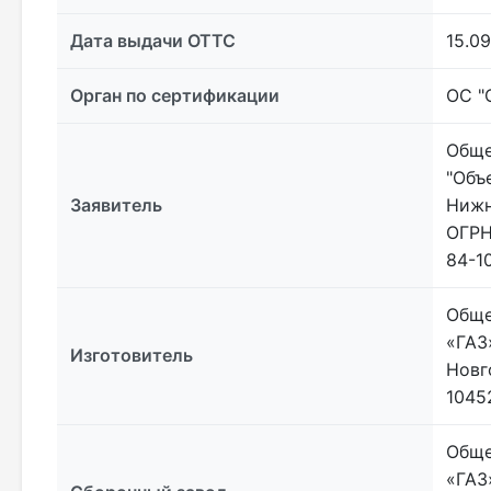
Дата выдачи ОТТС
15.09
Орган по сертификации
ОС "
Обще
"Объ
Заявитель
Нижн
ОГРН
84-1
Обще
«ГАЗ
Изготовитель
Новг
10452
Обще
«ГАЗ