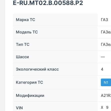
E-RU.МТ02.B.00588.Р2
Марка ТС
ГАЗ
Модель ТС
ГАЗе
Тип ТС
ГАЗе
Шасси
—
Экологический класс
4
Категория ТС
N1
Модификации
А21R
VIN
Х 9