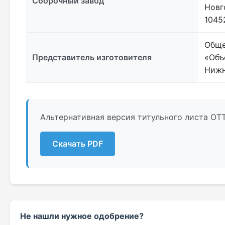
Сборочный завод
Новг
10452
Обще
Представитель изготовителя
«Объ
Нижн
Альтернативная версия титульного листа ОТТ
Скачать PDF
Не нашли нужное одобрение?