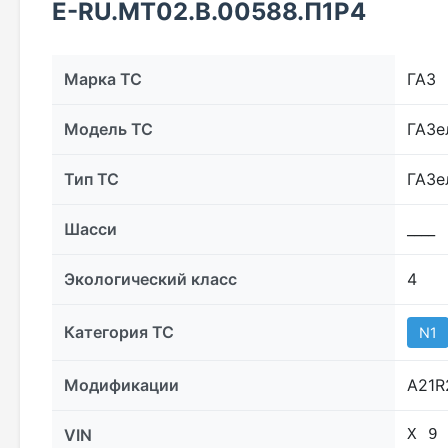
E-RU.МТ02.B.00588.П1Р4
Марка ТС
ГАЗ
Модель ТС
ГАЗе
Тип ТС
ГАЗе
Шасси
____
Экологический класс
4
Категория ТС
N1
Модификации
А21R
VIN
Х 9