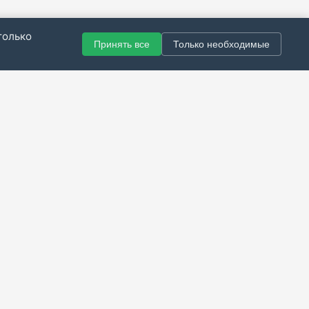
только
Принять все
Только необходимые
© 2021–2026 Все права защищены.
итика конфиденциальности
|
Публичная оферта
|
Справка
Разработка сайта — Скарабей Софт