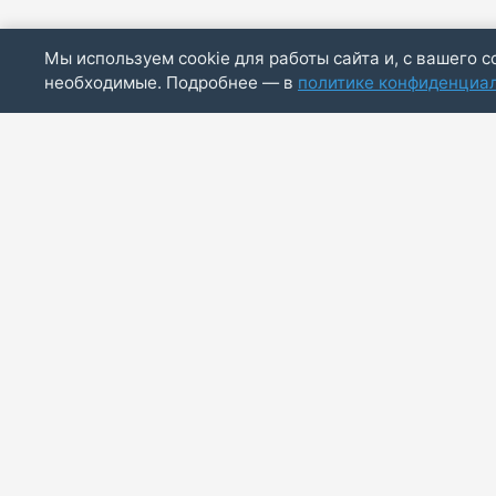
Мы используем cookie для работы сайта и, с вашего с
необходимые. Подробнее — в
политике конфиденциа
ИП Скирда М.В.
ИНН: 771887803244
ОГРНИП: 320774600014830
info@bazaotts.ru
+7 909 673-62-30
Принимаем к оплате:
Visa
Mastercard
МИР