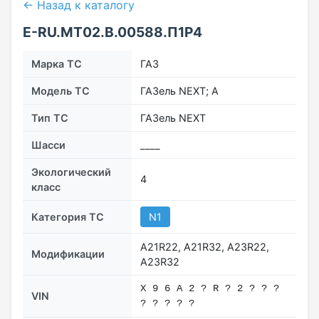
← Назад к каталогу
E-RU.МТ02.B.00588.П1Р4
Марка ТС
ГАЗ
Модель ТС
ГАЗель NEXT; А
Тип ТС
ГАЗель NEXT
Шасси
____
Экологический
4
класс
Категория ТС
N1
А21R22, A21R32, А23R22,
Модификации
A23R32
Х 9 6 A 2 ? R ? 2 ? ? ?
VIN
? ? ? ? ?