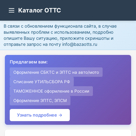
Каталог ОТТС
В связи с обновлением функционала сайта, в случае
выявленных проблем с использованием, подробно
опишите Вашу ситуацию, приложите скриншоты и
отправьте запрос на почту info@bazaotts.ru
Предлагаем вам:
Оформление СБКТС и ЭПТС на авто/мото
Списание УТИЛЬСБОРА РФ
ТАМОЖЕННОЕ оформление в России
Оформление ЭПТС, ЭПСМ
Узнать подробнее →