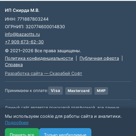
ИП Скирда М.В.
ИНН: 771887803244
ОГРНИП: 320774600014830
info@bazaotts.ru
+7 909 673-62-30
© 2021–2026 Все права защищены.
Политика конфиденциальности
|
Публичная оферта
|
Справка
Разработка сайта — Скарабей Софт
Принимаем к оплате:
Visa
Mastercard
МИР
Данный сайт является поисковой платформой, все данные,
размещенные на сайте, взяты из открытых источников. Мы не
Мы используем cookie для работы сайта и аналитики.
несем ответственности за содержимое данной информации.
Подробнее
🏠
📋
📅
🔐
⋯
Принять все
Только необходимые