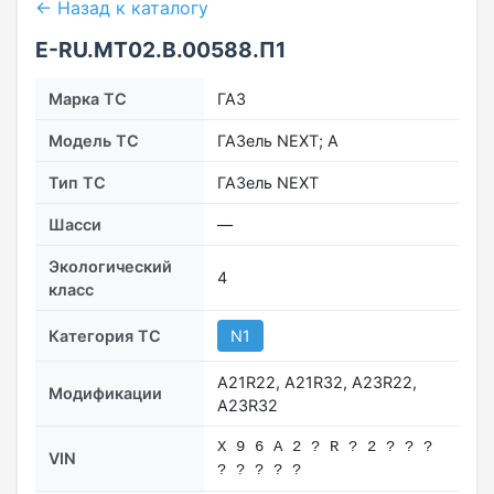
← Назад к каталогу
E-RU.МТ02.B.00588.П1
Марка ТС
ГАЗ
Модель ТС
ГАЗель NEXT; А
Тип ТС
ГАЗель NEXT
Шасси
––
Экологический
4
класс
Категория ТС
N1
А21R22, A21R32, А23R22,
Модификации
A23R32
Х 9 6 A 2 ? R ? 2 ? ? ?
VIN
? ? ? ? ?