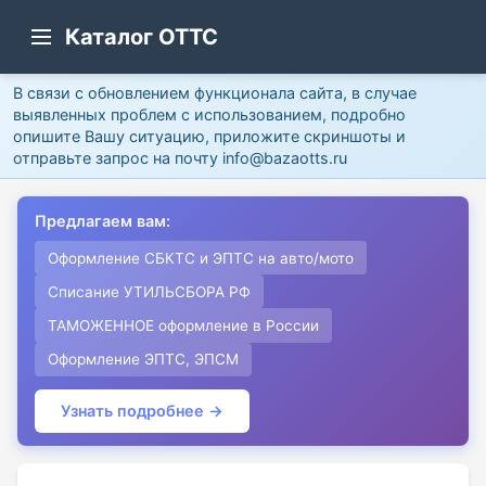
Каталог ОТТС
В связи с обновлением функционала сайта, в случае
выявленных проблем с использованием, подробно
опишите Вашу ситуацию, приложите скриншоты и
отправьте запрос на почту info@bazaotts.ru
Предлагаем вам:
Оформление СБКТС и ЭПТС на авто/мото
Списание УТИЛЬСБОРА РФ
ТАМОЖЕННОЕ оформление в России
Оформление ЭПТС, ЭПСМ
Узнать подробнее →