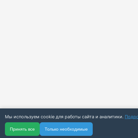
Мы используем cookie для работы сайта и аналитики.
Подр
🏠
📋
📅
🔐
Принять все
Только необходимые
Главная
Каталог
Подписки
Вход