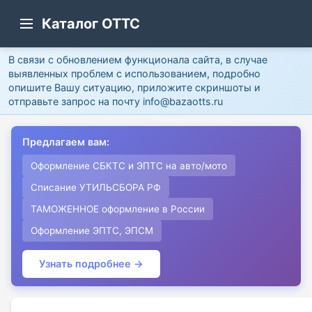
Каталог ОТТС
В связи с обновлением функционала сайта, в случае
выявленных проблем с использованием, подробно
опишите Вашу ситуацию, приложите скриншоты и
отправьте запрос на почту info@bazaotts.ru
Предлагаем вам:
Оформление СБКТС и ЭПТС на авто/мото
Списание УТИЛЬСБОРА РФ
ТАМОЖЕННОЕ оформление в России
Оформление ЭПТС, ЭПСМ
Узнать подробнее →