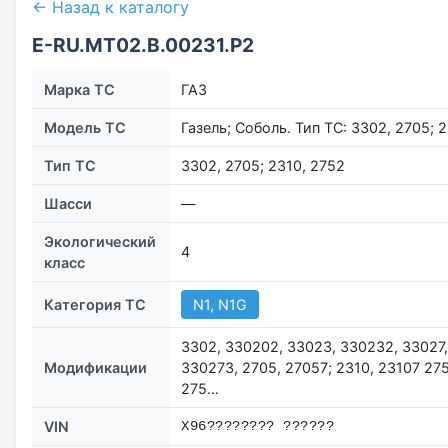
← Назад к каталогу
E-RU.МТ02.B.00231.P2
Марка ТС
ГАЗ
Модель ТС
Газель; Соболь. Тип ТС: 3302, 2705; 
Тип ТС
3302, 2705; 2310, 2752
Шасси
—
Экологический
4
класс
Категория ТС
N1, N1G
3302, 330202, 33023, 330232, 33027,
Модификации
330273, 2705, 27057; 2310, 23107 27
275…
VIN
X96???????? ??????