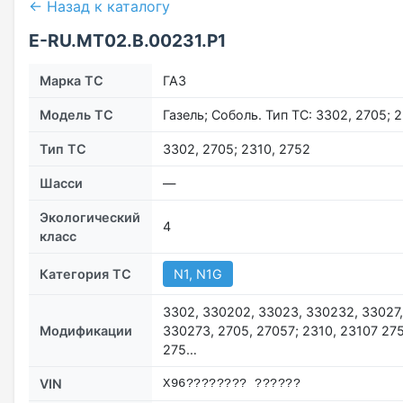
← Назад к каталогу
E-RU.MT02.B.00231.P1
Марка ТС
ГАЗ
Модель ТС
Газель; Соболь. Тип ТС: 3302, 2705; 
Тип ТС
3302, 2705; 2310, 2752
Шасси
—
Экологический
4
класс
Категория ТС
N1, N1G
3302, 330202, 33023, 330232, 33027,
Модификации
330273, 2705, 27057; 2310, 23107 27
275…
VIN
X96???????? ??????