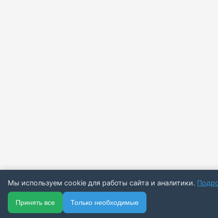
Мы используем cookie для работы сайта и аналитики.
Подр
🏠
📋
📅
🔐
Принять все
Только необходимые
Главная
Каталог
Подписки
Вход