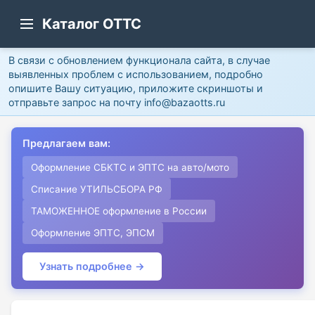
Каталог ОТТС
В связи с обновлением функционала сайта, в случае
выявленных проблем с использованием, подробно
опишите Вашу ситуацию, приложите скриншоты и
отправьте запрос на почту info@bazaotts.ru
Предлагаем вам:
Оформление СБКТС и ЭПТС на авто/мото
Списание УТИЛЬСБОРА РФ
ТАМОЖЕННОЕ оформление в России
Оформление ЭПТС, ЭПСМ
Узнать подробнее →