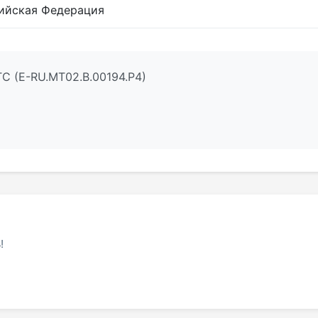
ийская Федерация
С (E-RU.МТ02.B.00194.Р4)
!