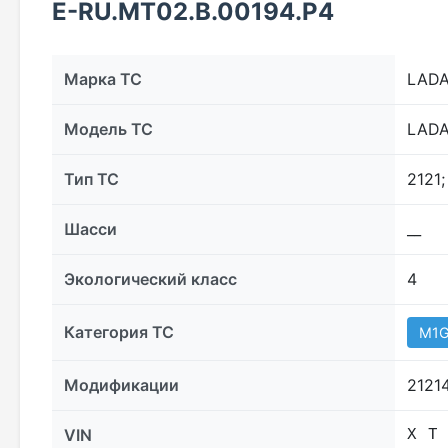
E-RU.МТ02.B.00194.Р4
Марка ТС
LAD
Модель ТС
LADA 
Тип ТС
2121;
Шасси
__
Экологический класс
4
Категория ТС
M1
Модификации
2121
VIN
X T