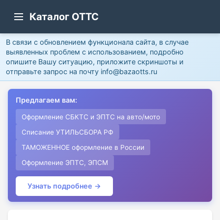
Каталог ОТТС
В связи с обновлением функционала сайта, в случае
выявленных проблем с использованием, подробно
опишите Вашу ситуацию, приложите скриншоты и
отправьте запрос на почту info@bazaotts.ru
Предлагаем вам:
Оформление СБКТС и ЭПТС на авто/мото
Списание УТИЛЬСБОРА РФ
ТАМОЖЕННОЕ оформление в России
Оформление ЭПТС, ЭПСМ
Узнать подробнее →