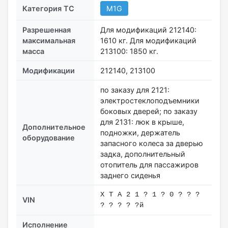
Категория ТС
M1G
Разрешенная
Для модификаций 212140:
максимальная
1610 кг. Для модификаций
масса
213100: 1850 кг.
Модификации
212140, 213100
по заказу для 2121:
электростеклоподъемники
боковых дверей; по заказу
для 2131: люк в крыше,
Дополнительное
подножки, держатель
оборудование
запасного колеса за дверью
задка, дополнительный
отопитель для пассажиров
заднего сиденья
X T A 2 1 ? 1 ? 0 ? ? ?
VIN
? ? ? ? ?й
Исполнение