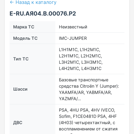
← Назад к каталогу
Е-RU.АЯ04.В.00076.Р2
Марка ТС
Неизвестный
Модель ТС
IMC-JUMPER
L1H1M1C, L1H2M1C,
L2H1M1C, L2H2M1C,
Тип ТС
L3H2M1C, L3H3M1C,
L4H2M1C, L4H3M1C
Базовые транспортные
средства Citroën Y (Jumper):
Шасси
YAAMFA/AR, YABMFA/AR,
YAZMFA/…
PSA, 4HU PSA, 4HV IVECO,
Sofim, F1CE0481D PSA, 4HF
ДВС
(4H03) четырехтактный, с
воспламенением от сжатия