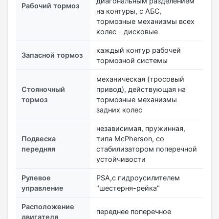
диагональным разделением
Рабочий тормоз
на контуры, с АБС,
тормозные механизмы всех
колес - дисковые
каждый контур рабочей
Запасной тормоз
тормозной системы
механическая (тросовый
Стояночный
привод), действующая на
тормоз
тормозные механизмы
задних колес
независимая, пружинная,
Подвеска
типа McPherson, со
передняя
стабилизатором поперечной
устойчивости
Рулевое
PSA,с гидроусилителем
управление
"шестерня-рейка"
Расположение
переднее поперечное
двигателя