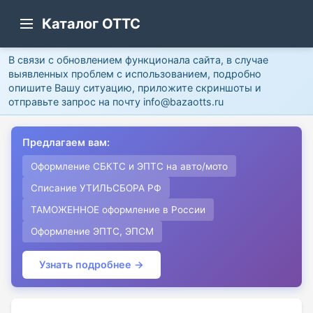
Каталог ОТТС
В связи с обновлением функционала сайта, в случае
выявленных проблем с использованием, подробно
опишите Вашу ситуацию, приложите скриншоты и
отправьте запрос на почту info@bazaotts.ru
Предлагаем вам:
Оформление СБКТС и ЭПТС на авто/мото
Списание УТИЛЬСБОРА РФ
ТАМОЖЕННОЕ оформление в России
Оформление ЭПТС, ЭПСМ
Узнать подробнее →