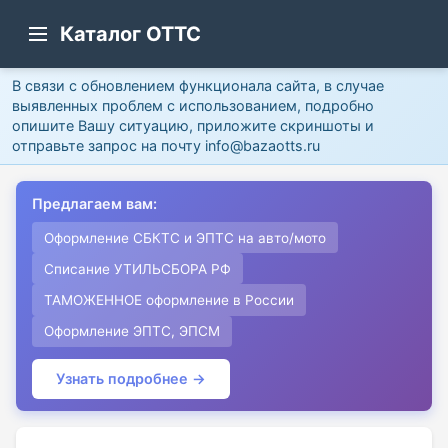
Каталог ОТТС
В связи с обновлением функционала сайта, в случае
выявленных проблем с использованием, подробно
опишите Вашу ситуацию, приложите скриншоты и
отправьте запрос на почту info@bazaotts.ru
Предлагаем вам:
Оформление СБКТС и ЭПТС на авто/мото
Списание УТИЛЬСБОРА РФ
ТАМОЖЕННОЕ оформление в России
Оформление ЭПТС, ЭПСМ
Узнать подробнее →