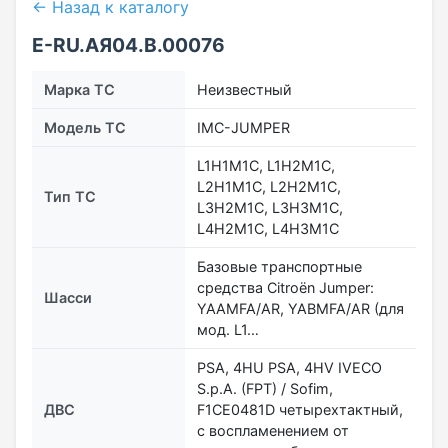
← Назад к каталогу
Е-RU.АЯ04.В.00076
Марка ТС
Неизвестный
Модель ТС
IMC-JUMPER
L1H1M1C, L1H2M1C,
L2H1M1C, L2H2M1C,
Тип ТС
L3H2M1C, L3H3M1C,
L4H2M1C, L4H3M1C
Базовые транспортные
средства Citroën Jumper:
Шасси
YAAMFA/AR, YABMFA/AR (для
мод. L1…
PSA, 4HU PSA, 4HV IVECO
S.p.A. (FPT) / Sofim,
ДВС
F1CE0481D четырехтактный,
с воспламенением от