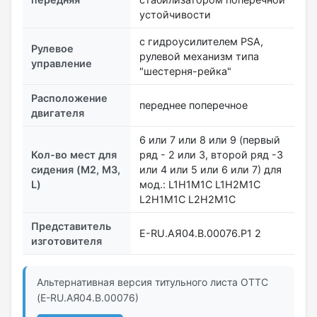
устойчивости
с гидроусилителем PSA,
Рулевое
рулевой механизм типа
управление
"шестерня-рейка"
Расположение
переднее поперечное
двигателя
6 или 7 или 8 или 9 (первый
Кол-во мест для
ряд - 2 или 3, второй ряд -3
сидения (M2, M3,
или 4 или 5 или 6 или 7) для
L)
мод.: L1H1M1C L1H2M1C
L2H1M1C L2H2M1C
Представитель
Е-RU.АЯ04.В.00076.Р1 2
изготовителя
Альтернативная версия титульного листа ОТТС
(Е-RU.АЯ04.В.00076)