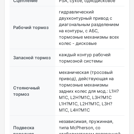
Сцепление
PSA, сухое, однодисковое
гидравлический
двухконтурный привод с
диагональным разделением
Рабочий тормоз
на контуры, с АБС,
тормозные механизмы всех
колес - дисковые
каждый контур рабочей
Запасной тормоз
тормозной системы
механическая (тросовый
привод), действующая на
тормозные механизмы
Стояночный
задних колес для мод.: L1H?
тормоз
M1C, L2H?M1C, L3H?M1C
L1H?M1C, L2H?M1C, L3H?
M1C, L4H?M1C
независимая, пружинная,
Подвеска
типа McPherson, со
передняя
стабилизатором поперечной