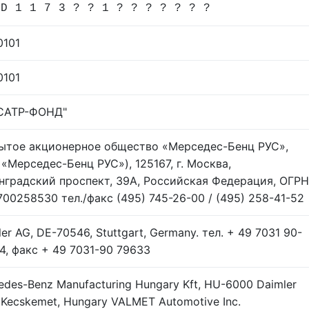
 D 1 1 7 3 ? ? 1 ? ? ? ? ? ? ?
0101
0101
САТР-ФОНД"
ытое акционерное общество «Мерседес-Бенц РУС»,
 «Мерседес-Бенц РУС»), 125167, г. Москва,
нградский проспект, 39А, Российская Федерация, ОГРН
700258530 тел./факс (495) 745-26-00 / (495) 258-41-52
er AG, DЕ-70546, Stuttgart, Germany. тел. + 49 7031 90-
4, факс + 49 7031-90 79633
edes-Benz Manufacturing Hungary Kft, HU-6000 Daimler
, Kecskemet, Hungary VALMET Automotive Inc.