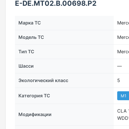
E-DE.МТ02.B.00698.Р2
Марка ТС
Merc
Модель ТС
Merc
Тип ТС
Merc
Шасси
―
Экологический класс
5
Категория ТС
M1
CLA 
Модификации
WDD1