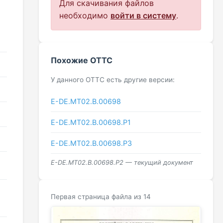
Для скачивания файлов
необходимо
войти в систему
.
Похожие ОТТС
У данного ОТТС есть другие версии:
E-DE.МТ02.B.00698
E-DE.МТ02.B.00698.Р1
E-DE.МТ02.B.00698.Р3
E-DE.МТ02.B.00698.Р2 — текущий документ
Первая страница файла из 14