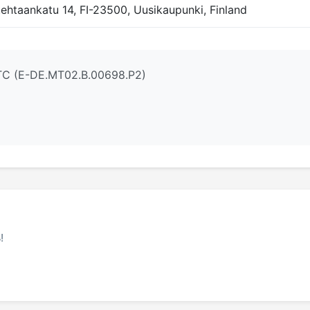
ehtaankatu 14, FI-23500, Uusikaupunki, Finland
ТС (E-DE.МТ02.B.00698.Р2)
!