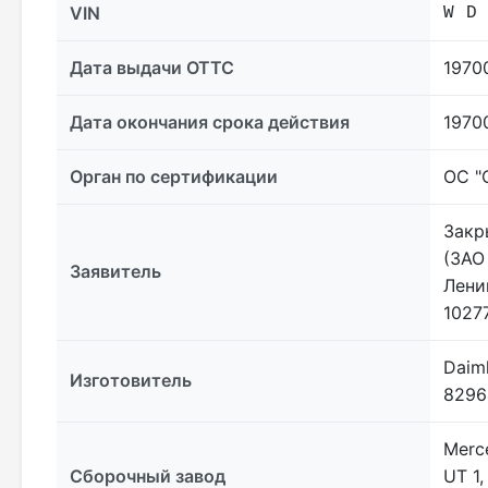
VIN
W D
Дата выдачи ОТТС
1970
Дата окончания срока действия
1970
Орган по сертификации
ОС "
Закр
(ЗАО
Заявитель
Лени
1027
Daiml
Изготовитель
8296
Merc
Сборочный завод
UT 1