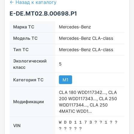
← Назад к каталогу
E-DE.МТ02.B.00698.Р1
Марка ТС
Mercedes-Benz
Модель ТС
Mercedes-Benz CLA-class
Тип ТС
Mercedes-Benz CLA-class
Экологический
5
класс
Категория ТС
M1
CLA 180 WDD117342…, CLA
200 WDD117343…, CLA 250
Модификации
WDD117344…, CLA 250
4MATIC WDD1…
W D D 1 1 7 3 ? ? 1 ? ?
VIN
? ? ? ? ?