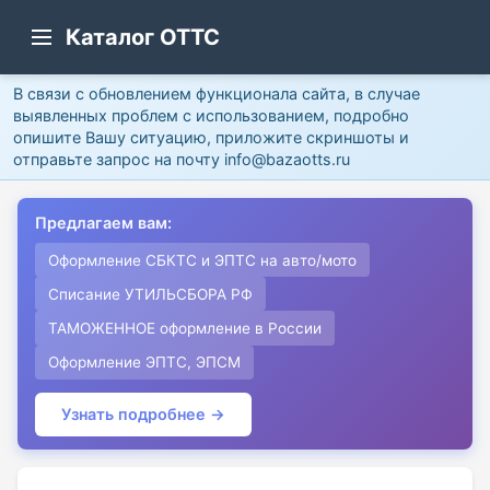
Каталог ОТТС
В связи с обновлением функционала сайта, в случае
выявленных проблем с использованием, подробно
опишите Вашу ситуацию, приложите скриншоты и
отправьте запрос на почту info@bazaotts.ru
Предлагаем вам:
Оформление СБКТС и ЭПТС на авто/мото
Списание УТИЛЬСБОРА РФ
ТАМОЖЕННОЕ оформление в России
Оформление ЭПТС, ЭПСМ
Узнать подробнее →