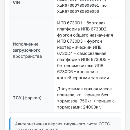
VIN
XWR6730D?80000001 по
XWR6730D?80000050
ИПВ 6730D1 – бортовая
платформа ИПВ 6730D2 –
фургон общего назначения
ИПВ 6730D3 – фургон
Исполнение
изотермический ИПВ
загрузочного
6730D4 – самосвальная
пространства
платформа ИПВ 6730D5 –
бетоносмеситель ИПВ
6730D6 – консоли с
контейнерными замками
Допустимая полная масса
прицепа, кг – прицеп без
ТСУ (фаркоп)
тормозов: 750кг. / прицеп с
тормозами: 24000кг.
Альтернативная версия титульного листа ОТТС