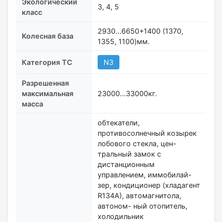
Экологический
3, 4, 5
класс
2930…6650+1400 (1370,
Колесная база
1355, 1100)мм.
Категория ТС
N3
Разрешенная
максимальная
23000…33000кг.
масса
обтекатели,
противосолнечный козырек
лобового стекла, цен-
тральный замок с
дистанционным
управлением, иммобилай-
зер, кондиционер (хладагент
R134А), автомагнитола,
автоном- ный отопитель,
холодильник