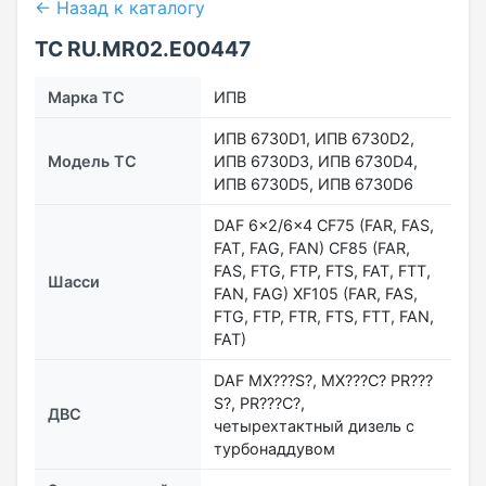
← Назад к каталогу
ТС RU.MR02.E00447
Марка ТС
ИПВ
ИПВ 6730D1, ИПВ 6730D2,
Модель ТС
ИПВ 6730D3, ИПВ 6730D4,
ИПВ 6730D5, ИПВ 6730D6
DAF 6×2/6×4 CF75 (FAR, FAS,
FAT, FAG, FAN) CF85 (FAR,
FAS, FTG, FTP, FTS, FAT, FTT,
Шасси
FAN, FAG) XF105 (FAR, FAS,
FTG, FTP, FTR, FTS, FТT, FAN,
FAT)
DAF МХ???S?, МХ???C? PR???
S?, PR???C?,
ДВС
четырехтактный дизель с
турбонаддувом