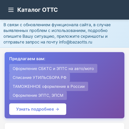
Каталог ОТТС
В связи с обновлением функционала сайта, в случае
выявленных проблем с использованием, подробно
опишите Вашу ситуацию, приложите скриншоты и
отправьте запрос на почту info@bazaotts.ru
Предлагаем вам:
Оформление СБКТС и ЭПТС на авто/мото
Списание УТИЛЬСБОРА РФ
ТАМОЖЕННОЕ оформление в России
Оформление ЭПТС, ЭПСМ
Узнать подробнее →