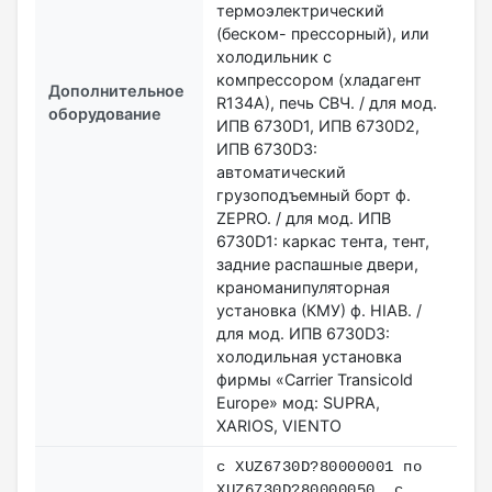
термоэлектрический
(беском- прессорный), или
холодильник с
компрессором (хладагент
Дополнительное
R134А), печь СВЧ. / для мод.
оборудование
ИПВ 6730D1, ИПВ 6730D2,
ИПВ 6730D3:
автоматический
грузоподъемный борт ф.
ZEPRO. / для мод. ИПВ
6730D1: каркас тента, тент,
задние распашные двери,
краноманипуляторная
установка (КМУ) ф. HIAB. /
для мод. ИПВ 6730D3:
холодильная установка
фирмы «Carrier Transicold
Europe» мод: SUPRA,
XARIOS, VIENTO
с XUZ6730D?80000001 по
XUZ6730D?80000050. с