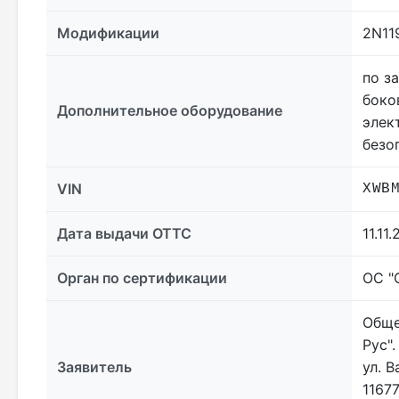
Модификации
2N11
по з
боко
Дополнительное оборудование
элек
безо
VIN
XWB
Дата выдачи ОТТС
11.11
Орган по сертификации
ОС "
Обще
Рус"
Заявитель
ул. 
1167