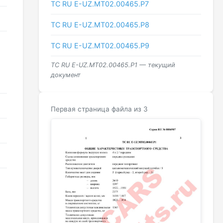
ТС RU Е-UZ.МТ02.00465.Р7
ТС RU Е-UZ.МТ02.00465.Р8
ТС RU Е-UZ.МТ02.00465.Р9
ТС RU Е-UZ.МТ02.00465.Р1 — текущий
документ
Первая страница файла из 3