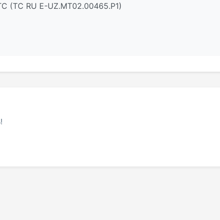
ТС (ТС RU Е-UZ.МТ02.00465.Р1)
!