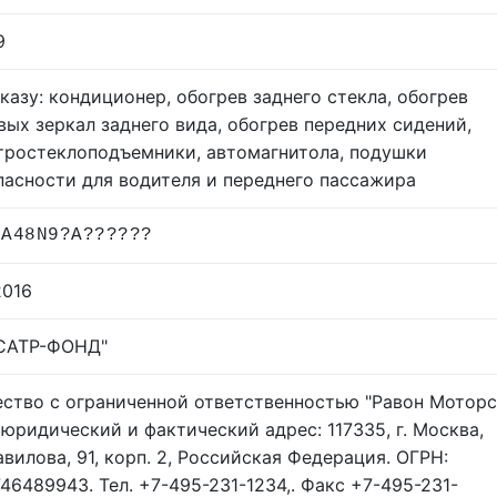
9
аказу: кондиционер, обогрев заднего стекла, обогрев
вых зеркал заднего вида, обогрев передних сидений,
тростеклоподъемники, автомагнитола, подушки
паcности для водителя и переднего пассажира
MA48N9?A??????
.2016
САТР-ФОНД"
ство с ограниченной ответственностью "Равон Моторс
. юридический и фактический адрес: 117335, г. Москва,
Вавилова, 91, корп. 2, Российская Федерация. ОГРН:
746489943. Тел. +7-495-231-1234,. Факс +7-495-231-