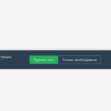
только
Принять все
Только необходимые
© 2021–2026 Все права защищены.
итика конфиденциальности
|
Публичная оферта
|
Справка
Разработка сайта — Скарабей Софт