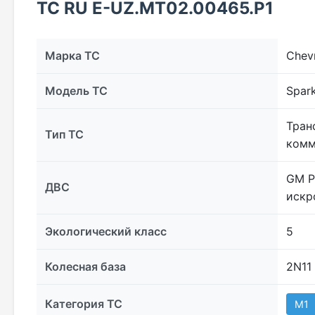
ТС RU Е-UZ.МТ02.00465.Р1
Марка ТС
Chev
Модель ТС
Spark
Тран
Тип ТС
комм
GM P
ДВС
искр
Экологический класс
5
Колесная база
2N11
Категория ТС
M1