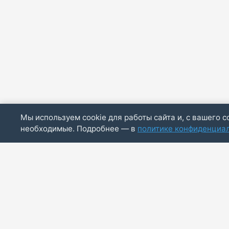
Мы используем cookie для работы сайта и, с вашего с
необходимые. Подробнее — в
политике конфиденциа
ИП Скирда М.В.
ИНН: 771887803244
ОГРНИП: 320774600014830