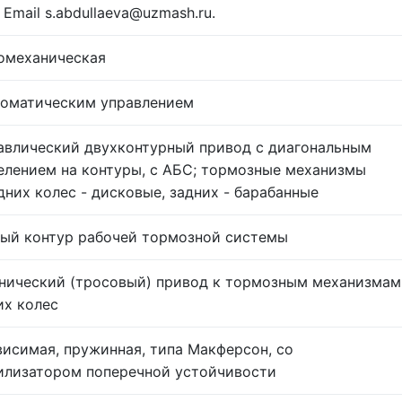
 Email s.abdullaeva@uzmash.ru.
омеханическая
томатическим управлением
авлический двухконтурный привод с диагональным
елением на контуры, с АБС; тормозные механизмы
дних колес - дисковые, задних - барабанные
ый контур рабочей тормозной системы
нический (тросовый) привод к тормозным механизмам
их колес
висимая, пружинная, типа Макферсон, со
илизатором поперечной устойчивости