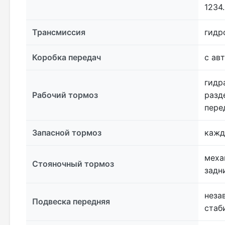
1234.
Трансмиссия
гидр
Коробка передач
с ав
гидр
Рабочий тормоз
разд
пере
Запасной тормоз
кажд
меха
Стояночный тормоз
задн
неза
Подвеска передняя
стаб