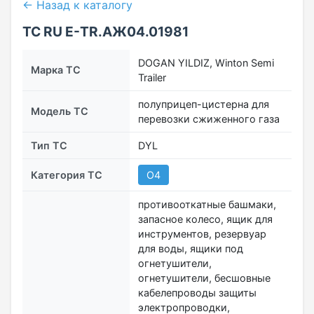
← Назад к каталогу
ТС RU Е-TR.АЖ04.01981
DOGAN YILDIZ, Winton Semi
Марка ТС
Trailer
полуприцеп-цистерна для
Модель ТС
перевозки сжиженного газа
Тип ТС
DYL
Категория ТС
O4
противооткатные башмаки,
запасное колесо, ящик для
инструментов, резервуар
для воды, ящики под
огнетушители,
огнетушители, бесшовные
кабелепроводы защиты
электропроводки,