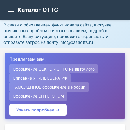
Каталог ОТТС
В связи с обновлением функционала сайта, в случае
выявленных проблем с использованием, подробно
опишите Вашу ситуацию, приложите скриншоты и
отправьте запрос на почту info@bazaotts.ru
Предлагаем вам:
Оформление СБКТС и ЭПТС на авто/мото
Списание УТИЛЬСБОРА РФ
ТАМОЖЕННОЕ оформление в России
Оформление ЭПТС, ЭПСМ
Узнать подробнее →