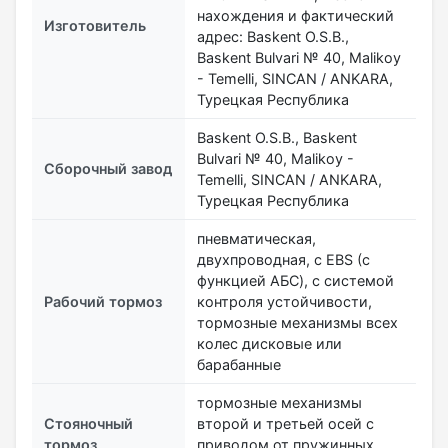
нахождения и фактический
Изготовитель
адрес: Baskent O.S.B.,
Baskent Bulvari № 40, Malikoy
- Temelli, SINCAN / ANKARA,
Турецкая Республика
Baskent O.S.B., Baskent
Bulvari № 40, Malikoy -
Сборочный завод
Temelli, SINCAN / ANKARA,
Турецкая Республика
пневматическая,
двухпроводная, с EBS (с
функцией АБС), с системой
Рабочий тормоз
контроля устойчивости,
тормозные механизмы всех
колес дисковые или
барабанные
тормозные механизмы
Стояночный
второй и третьей осей с
тормоз
приводом от пружинных