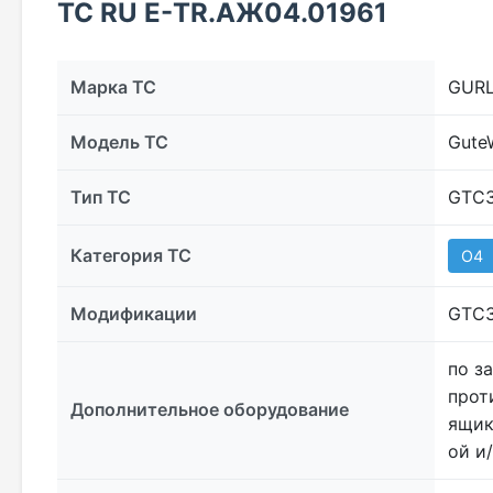
ТС RU Е-TR.АЖ04.01961
Марка ТС
GURL
Модель ТС
Gute
Тип ТС
GTC
Категория ТС
O4
Модификации
GTC
по з
прот
Дополнительное оборудование
ящик
ой и