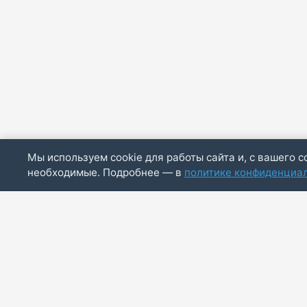
Мы используем cookie для работы сайта и, с вашего с
необходимые. Подробнее — в
политике конфиденциа
ИП Скирда М.В.
ИНН: 771887803244
ОГРНИП: 320774600014830