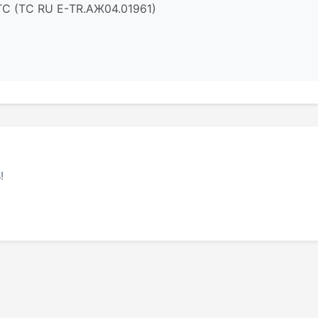
ТС (ТС RU Е-TR.АЖ04.01961)
!