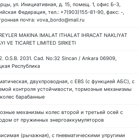
цы, ул. Инициативная, д. 15, помещ. 1, офис Б-3,
ийская Федерация, тел.: +7(903)155-81-90, факс: -,
тронная почта: vova_bordo@mail.ru
REYLER MAKINA IMALAT ITHALAT IHRACAT NAKLIYAT
YI VE TICARET LIMITED SIRKETI
. O.S.B. 2031. Cad. No:32 Sincan / Ankara 06909,
цкая Республика
матическая, двухпроводная, с EBS (с функцией АБС), с
емой контроля устойчивости, тормозные механизмы
 колес барабанные
озные механизмы колес второй и третьей осей с
одом от пружинных энергоаккумуляторов
висимая (рычажная), с пневматическими упругими