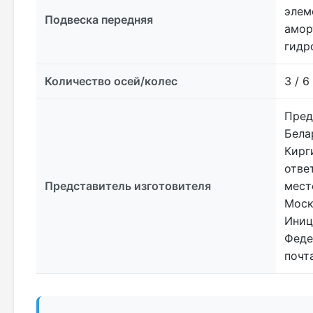
элем
Подвеска передняя
амор
гидр
Количество осей/колес
3 / 6
Пред
Бела
Кирг
отве
Представитель изготовителя
мест
Моск
Иниц
Федер
почт