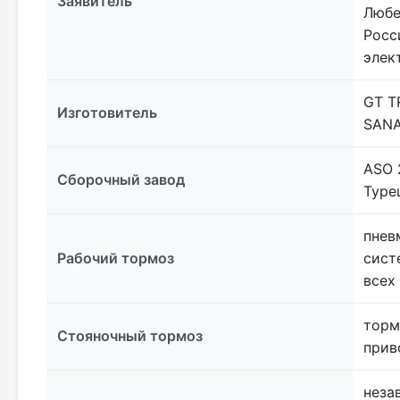
Заявитель
Любер
Росс
элек
GT T
Изготовитель
SANA
ASO 2
Сборочный завод
Туре
пнев
Рабочий тормоз
сист
всех
торм
Стояночный тормоз
прив
неза