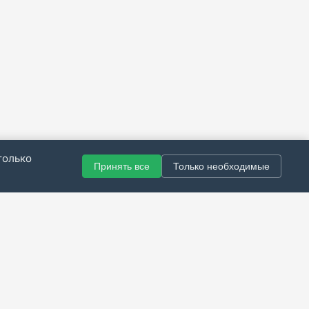
только
Принять все
Только необходимые
© 2021–2026 Все права защищены.
итика конфиденциальности
|
Публичная оферта
|
Справка
Разработка сайта — Скарабей Софт