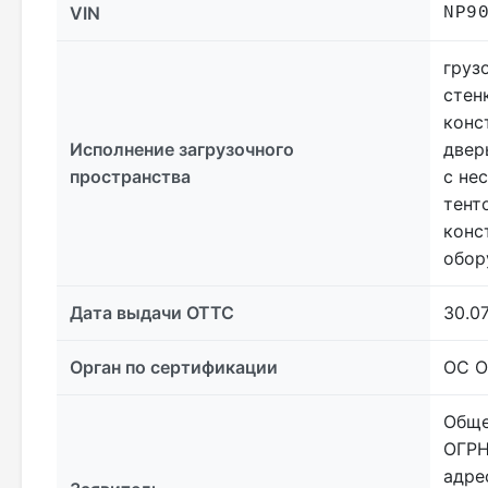
VIN
NP9
груз
стен
конс
Исполнение загрузочного
двер
пространства
с не
тент
конс
обор
Дата выдачи ОТТС
30.0
Орган по сертификации
ОС О
Обще
ОГРН
адрес