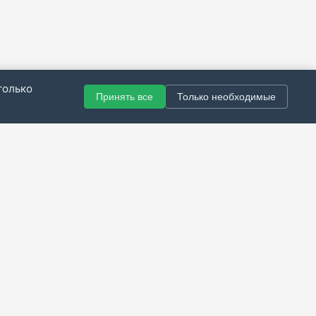
только
Принять все
Только необходимые
© 2021–2026 Все права защищены.
итика конфиденциальности
|
Публичная оферта
|
Справка
Разработка сайта — Скарабей Софт