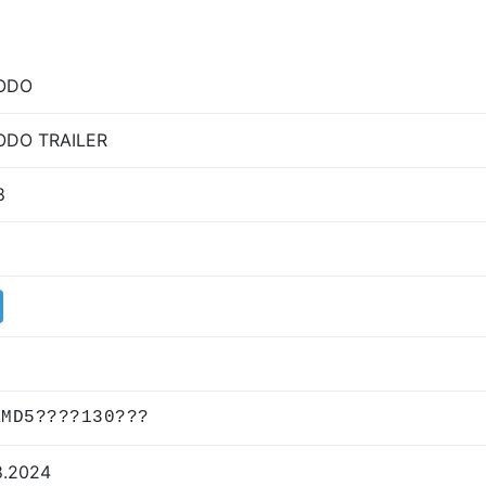
ODO
DO TRAILER
8
KMD5????130???
8.2024