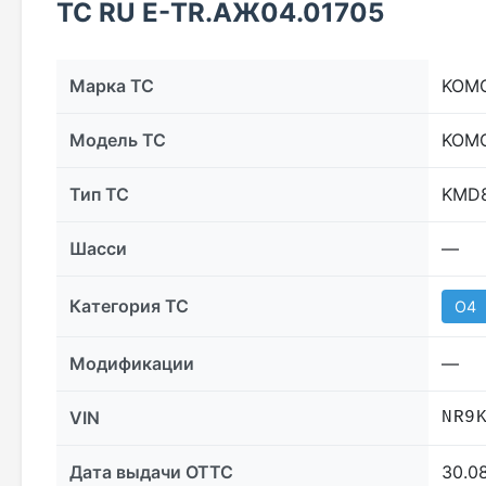
ТС RU Е-TR.АЖ04.01705
Марка ТС
KOM
Модель ТС
KOMO
Тип ТС
KMD
Шасси
—
Категория ТС
O4
Модификации
—
VIN
NR9
Дата выдачи ОТТС
30.0