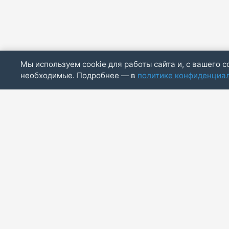
Мы используем cookie для работы сайта и, с вашего с
необходимые. Подробнее — в
политике конфиденциа
ИП Скирда М.В.
ИНН: 771887803244
ОГРНИП: 320774600014830
info@bazaotts.ru
+7 909 673-62-30