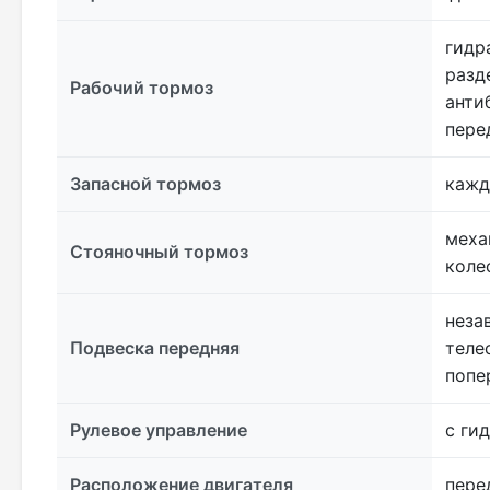
гидр
разд
Рабочий тормоз
анти
пере
Запасной тормоз
кажд
меха
Стояночный тормоз
коле
неза
Подвеска передняя
теле
попе
Рулевое управление
с ги
Расположение двигателя
пере