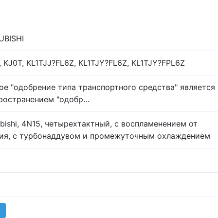
UBISHI
, KJ0T, KL1TJJ?FL6Z, KL1TJY?FL6Z, KL1TJY?FPL6Z
ое "одобрение типа транспортного средства" является
ространением "одобр…
ubishi, 4N15, четырехтактный, с воспламенением от
ия, с турбонаддувом и промежуточным охлаждением