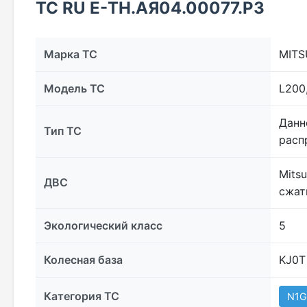
ТС RU Е-TH.АЯ04.00077.Р3
Марка ТС
MITS
Модель ТС
L200
Данн
Тип ТС
расп
Mits
ДВС
сжат
Экологический класс
5
Колесная база
KJ0T
Категория ТС
N1G