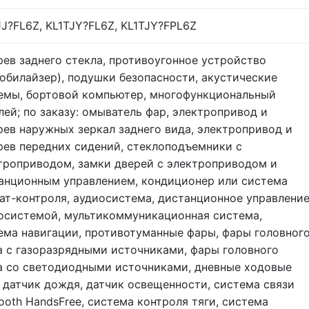
JJ?FL6Z, KL1TJY?FL6Z, KL1TJY?FPL6Z
рев заднего стекла, противоугонное устройство
обилайзер), подушки безопасности, акустические
емы, бортовой компьютер, многофункциональный
лей; по заказу: омыватель фар, электропривод и
рев наружных зеркал заднего вида, электропривод и
рев передних сидений, стеклоподъемники с
троприводом, замки дверей с электроприводом и
анционным управлением, кондиционер или система
ат-контроля, аудиосистема, дистанционное управлени
осистемой, мультикоммуникационная система,
ема навигации, противотуманные фары, фары головног
а с газоразрядными источниками, фары головного
а со светодиодными источниками, дневные ходовые
, датчик дождя, датчик освещенности, система связи
tooth HandsFree, система контроля тяги, система