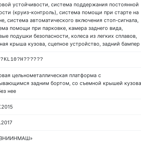
овой устойчивости, система поддержания постоянной
ости (круиз-контроль), система помощи при старте на
не, система автоматического включения стоп-сигнала,
ема помощи при парковке, камера заднего вида,
вые подушки безопасности, колеса из легких сплавов,
ная крыша кузова, сцепное устройство, задний бампер
J?KL10?H??????
овая цельнометаллическая платформа с
ывающимся задним бортом, со съемной крышей кузов
без нее
.2015
.2017
«ВНИИНМАШ»