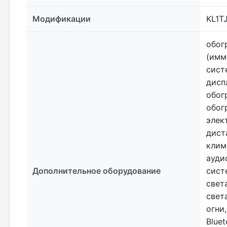
Модификации
KL1T
обог
(имм
сист
дисп
обог
обог
элек
дист
клим
ауди
Дополнительное оборудование
сист
свет
свет
огни
Blue