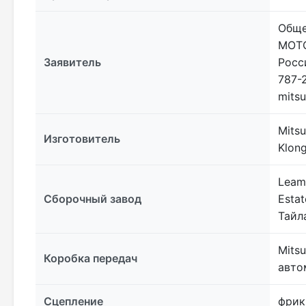
Обще
МОТОР
Заявитель
Росс
787-2
mits
Mitsu
Изготовитель
Klong
Leam
Сборочный завод
Estat
Тайл
Mits
Коробка передач
авто
Сцепление
фрик