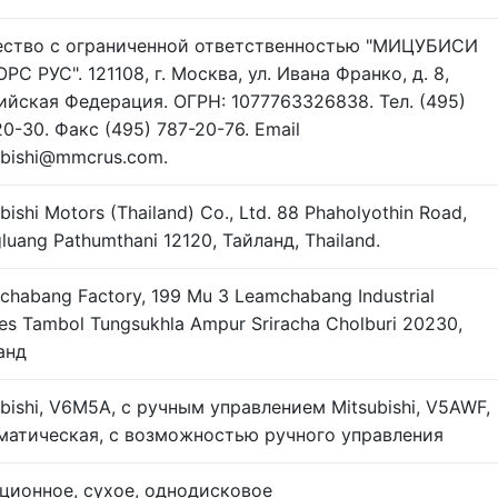
ство с ограниченной ответственностью "МИЦУБИСИ
С РУС". 121108, г. Москва, ул. Ивана Франко, д. 8,
ийская Федерация. ОГРН: 1077763326838. Тел. (495)
0-30. Факс (495) 787-20-76. Email
ubishi@mmcrus.com.
bishi Motors (Thailand) Co., Ltd. 88 Phaholyothin Road,
luang Pathumthani 12120, Тайланд, Thailand.
chabang Factory, 199 Mu 3 Leamchabang Industrial
es Tambol Tungsukhla Ampur Sriracha Cholburi 20230,
анд
ubishi, V6M5A, с ручным управлением Mitsubishi, V5AWF,
матическая, с возможностью ручного управления
ционное, сухое, однодисковое