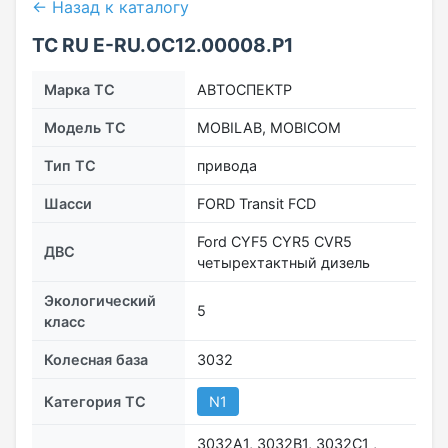
← Назад к каталогу
ТС RU Е-RU.ОС12.00008.Р1
Марка ТС
АВТОСПЕКТР
Модель ТС
MOBILAB, MOBICOM
Тип ТС
привода
Шасси
FORD Transit FCD
Ford CYF5 CYR5 CVR5
ДВС
четырехтактный дизель
Экологический
5
класс
Колесная база
3032
Категория ТС
N1
3032A1, 3032B1, 3032C1 ,