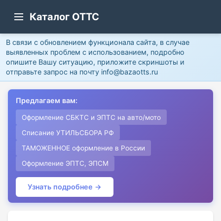
Каталог ОТТС
В связи с обновлением функционала сайта, в случае
выявленных проблем с использованием, подробно
опишите Вашу ситуацию, приложите скриншоты и
отправьте запрос на почту info@bazaotts.ru
Предлагаем вам:
Оформление СБКТС и ЭПТС на авто/мото
Списание УТИЛЬСБОРА РФ
ТАМОЖЕННОЕ оформление в России
Оформление ЭПТС, ЭПСМ
Узнать подробнее →