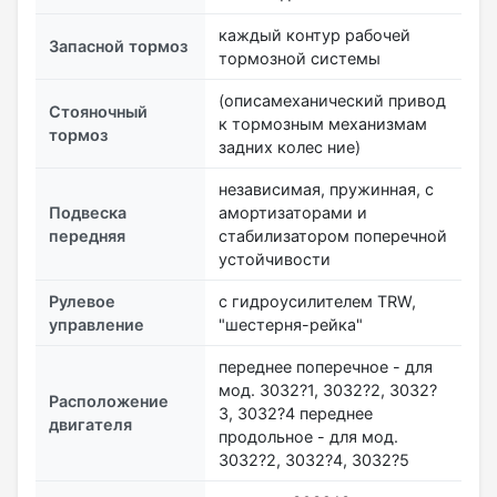
каждый контур рабочей
Запасной тормоз
тормозной системы
(описамеханический привод
Стояночный
к тормозным механизмам
тормоз
задних колес ние)
независимая, пружинная, с
Подвеска
амортизаторами и
передняя
стабилизатором поперечной
устойчивости
Рулевое
с гидроусилителем TRW,
управление
"шестерня-рейка"
переднее поперечное - для
мод. 3032?1, 3032?2, 3032?
Расположение
3, 3032?4 переднее
двигателя
продольное - для мод.
3032?2, 3032?4, 3032?5