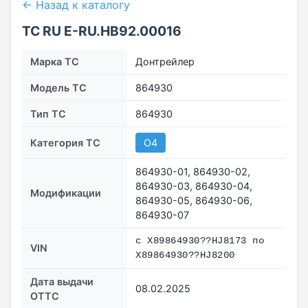
← Назад к каталогу
ТС RU Е-RU.НВ92.00016
Марка ТС
Донтрейлер
Модель ТС
864930
Тип ТС
864930
Категория ТС
О4
864930-01, 864930-02,
864930-03, 864930-04,
Модификации
864930-05, 864930-06,
864930-07
с X89864930??HJ8173 по
VIN
X89864930??HJ8200
Дата выдачи
08.02.2025
ОТТС