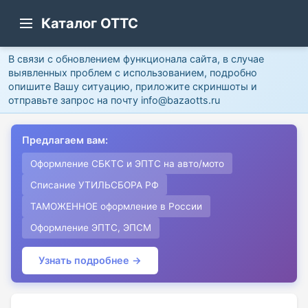
Каталог ОТТС
В связи с обновлением функционала сайта, в случае
выявленных проблем с использованием, подробно
опишите Вашу ситуацию, приложите скриншоты и
отправьте запрос на почту info@bazaotts.ru
Предлагаем вам:
Оформление СБКТС и ЭПТС на авто/мото
Списание УТИЛЬСБОРА РФ
ТАМОЖЕННОЕ оформление в России
Оформление ЭПТС, ЭПСМ
Узнать подробнее →