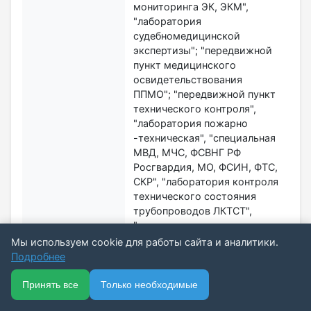
Мы используем cookie для работы сайта и аналитики.
Подробнее
🏠
📋
📅
🔐
⋯
Принять все
Только необходимые
Ещё
Главная
Каталог
Подписки
Вход