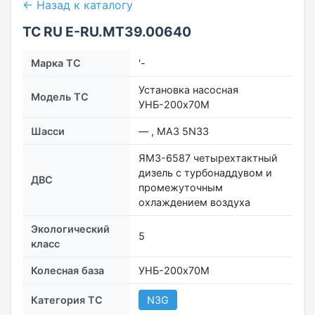
← Назад к каталогу
ТС RU Е-RU.МТ39.00640
Марка ТС
'-
Установка насосная
Модель ТС
УНБ-200х70М
Шасси
–– , МАЗ 5N33
ЯМЗ-6587 четырехтактный
дизель с турбонаддувом и
ДВС
промежуточным
охлаждением воздуха
Экологический
5
класс
Колесная база
УНБ-200х70М
Категория ТС
N3G