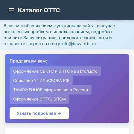
Каталог ОТТС
В связи с обновлением функционала сайта, в случае
выявленных проблем с использованием, подробно
опишите Вашу ситуацию, приложите скриншоты и
отправьте запрос на почту info@bazaotts.ru
Предлагаем вам:
Оформление СБКТС и ЭПТС на авто/мото
Списание УТИЛЬСБОРА РФ
ТАМОЖЕННОЕ оформление в России
Оформление ЭПТС, ЭПСМ
Узнать подробнее →