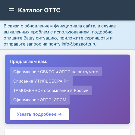
Каталог ОТТС
В связи с обновлением функционала сайта, в случае
выявленных проблем с использованием, подробно
опишите Вашу ситуацию, приложите скриншоты и
отправьте запрос на почту info@bazaotts.ru
Предлагаем вам:
Оформление СБКТС и ЭПТС на авто/мото
Списание УТИЛЬСБОРА РФ
ТАМОЖЕННОЕ оформление в России
Оформление ЭПТС, ЭПСМ
Узнать подробнее →