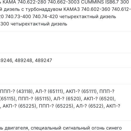
 КАМА 740.622-280 740.662-300З CUMMINS ISB6.7 300
й дизель с турбонаддувом КАМАЗ 740.602-360 740.612-
20 740.73-400 740.74-420 четырехтактный дизель
 300 четырехтактный дизель
89246, 489248, 489247
 ППП-? (43118), АЛ-? (65111), АКП-? (65111), ППП-?
 (65115), ППП-? (65115), АЛ-? (6520), АКП-? (6520),
, АКП-? (65225), ППП-? (65225), АЛ-? (6522), АКП-?
ь двигателя, специальный сигнальный огонь синего