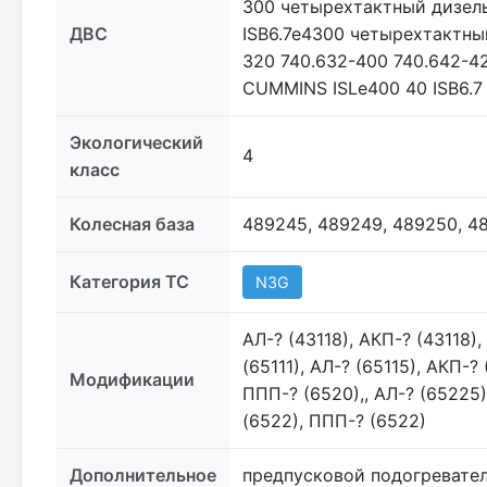
300 четырехтактный дизель
ДВС
ISB6.7e4300 четырехтактны
320 740.632-400 740.642-4
CUMMINS ISLe400 40 ISB6.7
Экологический
4
класс
Колесная база
489245, 489249, 489250, 4
Категория ТС
N3G
АЛ-? (43118), АКП-? (43118),
(65111), АЛ-? (65115), АКП-?
Модификации
ППП-? (6520),, АЛ-? (65225)
(6522), ППП-? (6522)
Дополнительное
предпусковой подогревател