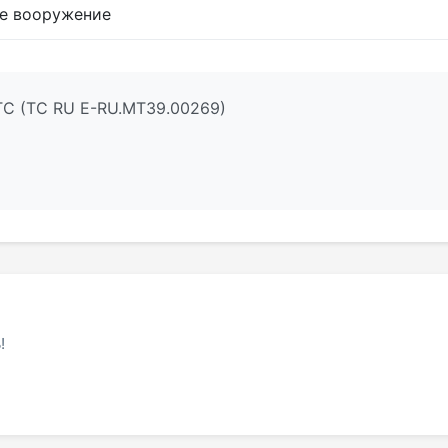
ое вооружение
ТС (ТС RU Е-RU.МТ39.00269)
!